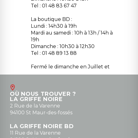
Tel : 01 48 83 67 47
La boutique BD :
Lundi : 14h30 à 19h
Mardi au samedi : 10h à 13h / 14h à
19h
Dimanche : 10h30 à 12h30
Tel : 01 48 89 13 88
Fermé le dimanche en Juillet et
Août
Contact
OÙ NOUS TROUVER ?
contact@la-griffe-noire.com
LA GRIFFE NOIRE
0148836747
2 Rue de la Varenne
94100 St Maur-des-fossés
LA GRIFFE NOIRE BD
11 Rue de la Varenne