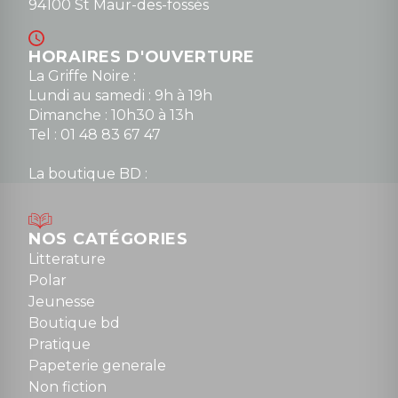
94100 St Maur-des-fossés
HORAIRES D'OUVERTURE
La Griffe Noire :
Lundi au samedi : 9h à 19h
Dimanche : 10h30 à 13h
Tel : 01 48 83 67 47
La boutique BD :
Lundi : 14h30 à 19h
Mardi au samedi : 10h à 13h / 14h à 19h
Dimanche : 10h30 à 12h30
NOS CATÉGORIES
Tel : 01 48 89 13 88
Litterature
Polar
Fermé le dimanche en Juillet et Août
Jeunesse
Boutique bd
NOUS CONTACTER
Pratique
contact@la-griffe-noire.com
Papeterie generale
Non fiction