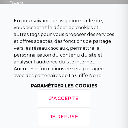
Divers
Science fiction
Beaux livres et art
En poursuivant la navigation sur le site,
Para scolaire
vous acceptez le dépôt de cookies et
Histoire
autres tags pour vous proposer des services
Pochoteque
et offres adaptés, des fonctions de partage
Pleiade
vers les réseaux sociaux, permettre la
personnalisation du contenu du site et
analyser l’audience du site internet.
Aucunes informations ne sera partagée
INFORMATIONS
avec des partenaires de La Griffe Noire.
Droit de rétractation
Conditions générales de vente
PARAMÉTRER LES COOKIES
Mentions légales
Horaires d'ouverture
J'ACCEPTE
La librairie
Politique de confidentialité
JE REFUSE