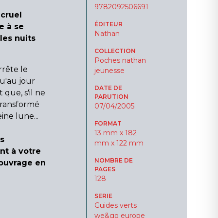
9782092506691
cruel
ÉDITEUR
e à se
Nathan
les nuits
COLLECTION
Poches nathan
rrête le
jeunesse
u'au jour
DATE DE
 que, s'il ne
PARUTION
 transformé
07/04/2005
ine lune...
FORMAT
13 mm x 182
es
mm x 122 mm
t à votre
NOMBRE DE
 ouvrage en
PAGES
128
SERIE
Guides verts
we&go europe