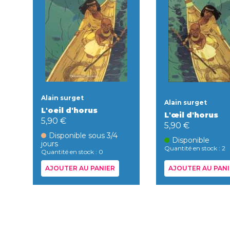
Alain surget
Alain surget
L'oeil d'horus
L'œil d'horus
5,90 €
5,90 €
Disponible sous 3/4
Disponible
jours
Quantité en stock : 2
Quantité en stock : 0
AJOUTER AU PANIER
AJOUTER AU PANI