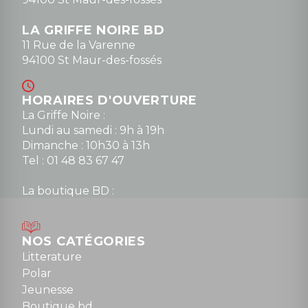
LA GRIFFE NOIRE BD
11 Rue de la Varenne
94100 St Maur-des-fossés
HORAIRES D'OUVERTURE
La Griffe Noire :
Lundi au samedi : 9h à 19h
Dimanche : 10h30 à 13h
Tel : 01 48 83 67 47
La boutique BD :
Lundi : 14h30 à 19h
Mardi au samedi : 10h à 13h / 14h à 19h
Dimanche : 10h30 à 12h30
NOS CATÉGORIES
Tel : 01 48 89 13 88
Litterature
Polar
Fermé le dimanche en Juillet et Août
Jeunesse
Boutique bd