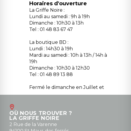
Horaires d'ouverture
La Griffe Noire :
Lundi au samedi : 9h à 19h
Dimanche : 10h30 à 13h
Tel : 01 48 83 67 47
La boutique BD :
Lundi : 14h30 à 19h
Mardi au samedi : 10h à 13h / 14h à
19h
Dimanche : 10h30 à 12h30
Tel : 01 48 89 13 88
Fermé le dimanche en Juillet et
Août
Contact
OÙ NOUS TROUVER ?
contact@la-griffe-noire.com
LA GRIFFE NOIRE
0148836747
2 Rue de la Varenne
94100 St Maur-des-fossés