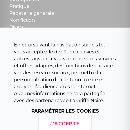
NOUS CONTACTER
Pratique
contact@la-griffe-noire.com
Papeterie generale
Non fiction
Divers
Science fiction
Beaux livres et art
En poursuivant la navigation sur le site,
Para scolaire
vous acceptez le dépôt de cookies et
Histoire
autres tags pour vous proposer des services
Pochoteque
et offres adaptés, des fonctions de partage
Pleiade
vers les réseaux sociaux, permettre la
personnalisation du contenu du site et
analyser l’audience du site internet.
Aucunes informations ne sera partagée
INFORMATIONS
avec des partenaires de La Griffe Noire.
Droit de rétractation
Conditions générales de vente
PARAMÉTRER LES COOKIES
Mentions légales
Horaires d'ouverture
J'ACCEPTE