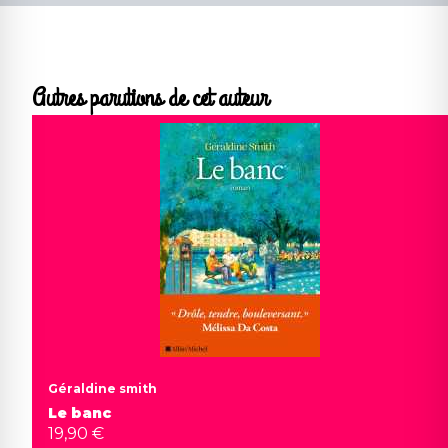
Autres parutions de cet auteur
Géraldine smith
Le banc
19,90 €