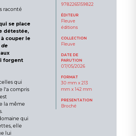
9782265159822
is raconté
ÉDITEUR
Fleuve
qui se place
éditions
e détestée,
 à couper le
COLLECTION
Fleuve
 de
 aux
DATE DE
 forgent
PARUTION
07/05/2026
FORMAT
elles qui
30 mm x 213
le l'a compris
mm x 142 mm
est
PRESENTATION
re la même
Broché
.
 domaine qui
ttes, elle
e lui