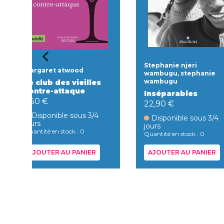
Stephanie njeri
Margaret atwood
wambugu, stephanie
wambugu
Le club des vieilles
contre-attaque
Inséparables
7,50 €
22,90 €
Disponible sous 3/4
Disponible sous 3/4
jours
jours
Quantité en stock : 0
Quantité en stock : 0
AJOUTER AU PANIER
AJOUTER AU PANIER