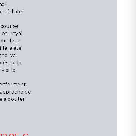
ari,
nt à l'abri
 cour se
bal royal,
nfin leur
ille, a été
Ethel va
près de la
vieille
renferment
s'approche de
ve à douter