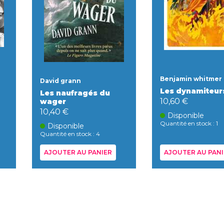
Benjamin whitmer
David grann
Les dynamiteur
Les naufragés du
10,60 €
wager
10,40 €
Disponible
Quantité en stock : 1
Disponible
Quantité en stock : 4
AJOUTER AU PANIER
AJOUTER AU PANI