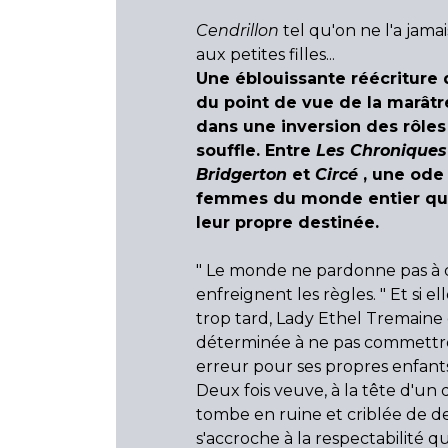
Cendrillon
tel qu'on ne l'a jama
aux petites filles...
Une éblouissante réécriture 
du point de vue de la marâtr
dans une inversion des rôles
souffle. Entre
Les Chroniques
Bridgerton
et
Circé
, une ode
femmes du monde entier qui
leur propre destinée.
" Le monde ne pardonne pas à c
enfreignent les règles. " Et si el
trop tard, Lady Ethel Tremaine 
déterminée à ne pas commett
erreur pour ses propres enfants
Deux fois veuve, à la tête d'un
tombe en ruine et criblée de de
s'accroche à la respectabilité qu