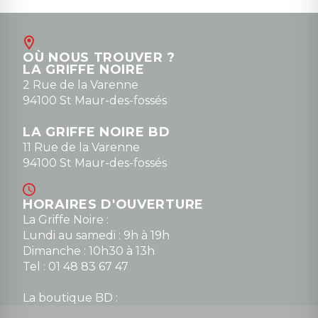
Août
Contact
OÙ NOUS TROUVER ?
contact@la-griffe-noire.com
LA GRIFFE NOIRE
0148836747
2 Rue de la Varenne
94100 St Maur-des-fossés
LA GRIFFE NOIRE BD
11 Rue de la Varenne
94100 St Maur-des-fossés
HORAIRES D'OUVERTURE
La Griffe Noire :
Lundi au samedi : 9h à 19h
Dimanche : 10h30 à 13h
Tel : 01 48 83 67 47
La boutique BD :
Lundi : 14h30 à 19h