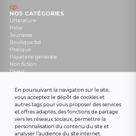
Mardi au samedi : 10h à 13h / 14h à 19h
Dimanche : 10h30 à 12h30
NOS CATÉGORIES
Tel : 01 48 89 13 88
Litterature
Polar
Fermé le dimanche en Juillet et Août
Jeunesse
Boutique bd
NOUS CONTACTER
Pratique
contact@la-griffe-noire.com
Papeterie generale
Non fiction
Divers
Science fiction
Beaux livres et art
En poursuivant la navigation sur le site,
Para scolaire
vous acceptez le dépôt de cookies et
Histoire
autres tags pour vous proposer des services
Pochoteque
et offres adaptés, des fonctions de partage
Pleiade
vers les réseaux sociaux, permettre la
personnalisation du contenu du site et
analyser l’audience du site internet.