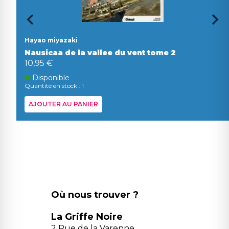
Hayao miyazaki
Nausicaa de la vallee du vent tome 2
10,95 €
Disponible
Quantité en stock : 1
AJOUTER AU PANIER
Où nous trouver ?
La Griffe Noire
2 Rue de la Varenne