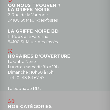
Contact
OÙ NOUS TROUVER ?
contact@la-griffe-noire.com
LA GRIFFE NOIRE
0148836747
2 Rue de la Varenne
94100 St Maur-des-fossés
LA GRIFFE NOIRE BD
11 Rue de la Varenne
94100 St Maur-des-fossés
HORAIRES D'OUVERTURE
La Griffe Noire :
Lundi au samedi : 9h à 19h
Dimanche : 10h30 à 13h
Tel : 01 48 83 67 47
La boutique BD :
Lundi : 14h30 à 19h
Mardi au samedi : 10h à 13h / 14h à 19h
Dimanche : 10h30 à 12h30
NOS CATÉGORIES