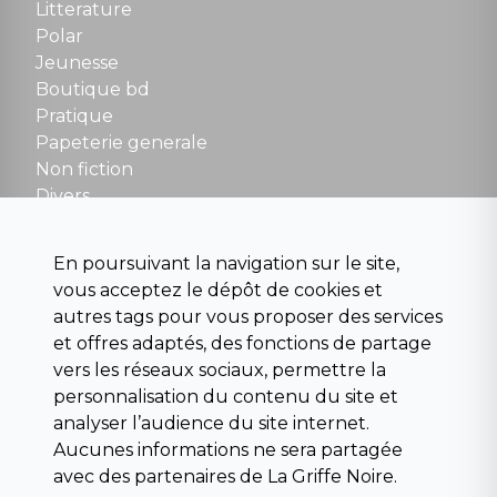
Tel : 01 48 89 13 88
Litterature
Polar
Fermé le dimanche en Juillet et Août
Jeunesse
Boutique bd
NOUS CONTACTER
Pratique
contact@la-griffe-noire.com
Papeterie generale
Non fiction
Divers
Science fiction
Beaux livres et art
En poursuivant la navigation sur le site,
Para scolaire
vous acceptez le dépôt de cookies et
Histoire
autres tags pour vous proposer des services
Pochoteque
et offres adaptés, des fonctions de partage
Pleiade
vers les réseaux sociaux, permettre la
personnalisation du contenu du site et
analyser l’audience du site internet.
Aucunes informations ne sera partagée
INFORMATIONS
avec des partenaires de La Griffe Noire.
Droit de rétractation