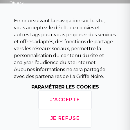
Divers
Science fiction
Beaux livres et art
En poursuivant la navigation sur le site,
Para scolaire
vous acceptez le dépôt de cookies et
Histoire
autres tags pour vous proposer des services
Pochoteque
et offres adaptés, des fonctions de partage
Pleiade
vers les réseaux sociaux, permettre la
personnalisation du contenu du site et
analyser l’audience du site internet.
Aucunes informations ne sera partagée
INFORMATIONS
avec des partenaires de La Griffe Noire.
Droit de rétractation
Conditions générales de vente
PARAMÉTRER LES COOKIES
Mentions légales
Horaires d'ouverture
J'ACCEPTE
La librairie
Politique de confidentialité
JE REFUSE