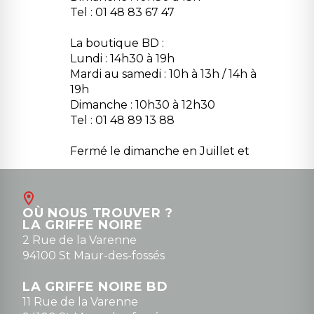
Tel : 01 48 83 67 47
La boutique BD :
Lundi : 14h30 à 19h
Mardi au samedi : 10h à 13h / 14h à
19h
Dimanche : 10h30 à 12h30
Tel : 01 48 89 13 88
Fermé le dimanche en Juillet et
Août
Contact
OÙ NOUS TROUVER ?
contact@la-griffe-noire.com
LA GRIFFE NOIRE
0148836747
2 Rue de la Varenne
94100 St Maur-des-fossés
LA GRIFFE NOIRE BD
11 Rue de la Varenne