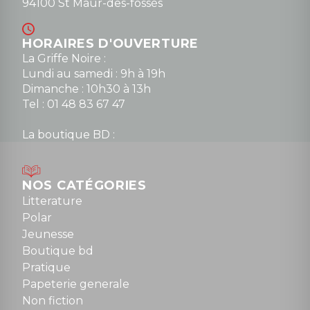
94100 St Maur-des-fossés
HORAIRES D'OUVERTURE
La Griffe Noire :
Lundi au samedi : 9h à 19h
Dimanche : 10h30 à 13h
Tel : 01 48 83 67 47
La boutique BD :
Lundi : 14h30 à 19h
Mardi au samedi : 10h à 13h / 14h à 19h
Dimanche : 10h30 à 12h30
NOS CATÉGORIES
Tel : 01 48 89 13 88
Litterature
Polar
Fermé le dimanche en Juillet et Août
Jeunesse
Boutique bd
NOUS CONTACTER
Pratique
contact@la-griffe-noire.com
Papeterie generale
Non fiction