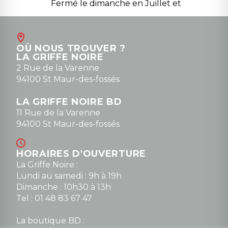
Fermé le dimanche en Juillet et
Août
Contact
OÙ NOUS TROUVER ?
contact@la-griffe-noire.com
LA GRIFFE NOIRE
0148836747
2 Rue de la Varenne
94100 St Maur-des-fossés
LA GRIFFE NOIRE BD
11 Rue de la Varenne
94100 St Maur-des-fossés
HORAIRES D'OUVERTURE
La Griffe Noire :
Lundi au samedi : 9h à 19h
Dimanche : 10h30 à 13h
Tel : 01 48 83 67 47
La boutique BD :