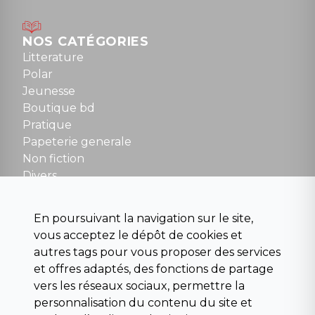
Lundi : 14h30 à 19h
Mardi au samedi : 10h à 13h / 14h à 19h
Dimanche : 10h30 à 12h30
NOS CATÉGORIES
Tel : 01 48 89 13 88
Litterature
Polar
Fermé le dimanche en Juillet et Août
Jeunesse
Boutique bd
NOUS CONTACTER
Pratique
contact@la-griffe-noire.com
Papeterie generale
Non fiction
Divers
Science fiction
Beaux livres et art
En poursuivant la navigation sur le site,
Para scolaire
vous acceptez le dépôt de cookies et
Histoire
autres tags pour vous proposer des services
Pochoteque
et offres adaptés, des fonctions de partage
Pleiade
vers les réseaux sociaux, permettre la
personnalisation du contenu du site et