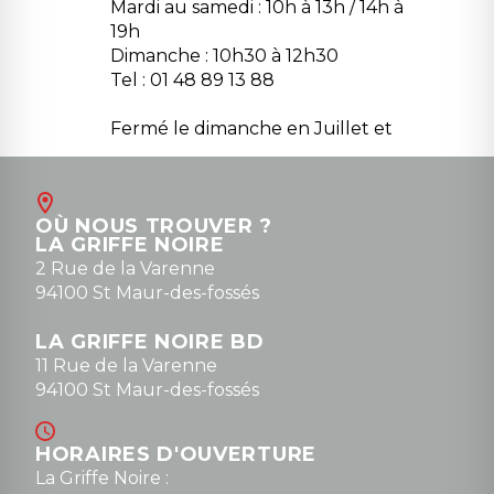
Mardi au samedi : 10h à 13h / 14h à
19h
Dimanche : 10h30 à 12h30
Tel : 01 48 89 13 88
Fermé le dimanche en Juillet et
Août
Contact
OÙ NOUS TROUVER ?
contact@la-griffe-noire.com
LA GRIFFE NOIRE
0148836747
2 Rue de la Varenne
94100 St Maur-des-fossés
LA GRIFFE NOIRE BD
11 Rue de la Varenne
94100 St Maur-des-fossés
HORAIRES D'OUVERTURE
La Griffe Noire :