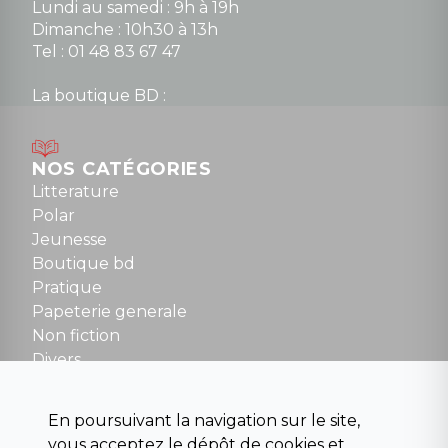
Lundi au samedi : 9h à 19h
Dimanche : 10h30 à 13h
Tel : 01 48 83 67 47
La boutique BD :
Lundi : 14h30 à 19h
Mardi au samedi : 10h à 13h / 14h à 19h
Dimanche : 10h30 à 12h30
NOS CATÉGORIES
Tel : 01 48 89 13 88
Litterature
Polar
Fermé le dimanche en Juillet et Août
Jeunesse
Boutique bd
NOUS CONTACTER
Pratique
contact@la-griffe-noire.com
Papeterie generale
Non fiction
Divers
Science fiction
Beaux livres et art
En poursuivant la navigation sur le site,
Para scolaire
vous acceptez le dépôt de cookies et