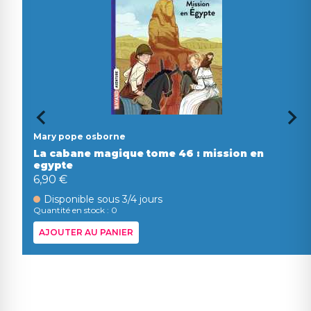
Mary pope osborne
La cabane magique tome 46 : mission en
egypte
6,90 €
Disponible sous 3/4 jours
Quantité en stock : 0
AJOUTER AU PANIER