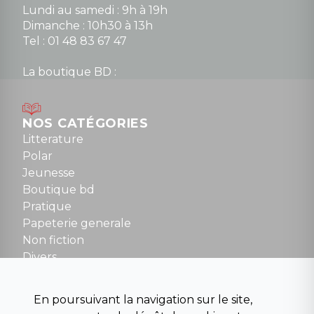
Lundi au samedi : 9h à 19h
Dimanche : 10h30 à 13h
Tel : 01 48 83 67 47
La boutique BD :
Lundi : 14h30 à 19h
Mardi au samedi : 10h à 13h / 14h à 19h
Dimanche : 10h30 à 12h30
NOS CATÉGORIES
Tel : 01 48 89 13 88
Litterature
Polar
Fermé le dimanche en Juillet et Août
Jeunesse
Boutique bd
NOUS CONTACTER
Pratique
contact@la-griffe-noire.com
Papeterie generale
Non fiction
Divers
Science fiction
Beaux livres et art
En poursuivant la navigation sur le site,
Para scolaire