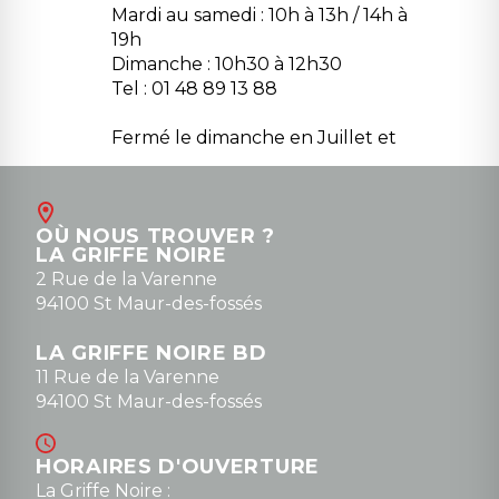
Mardi au samedi : 10h à 13h / 14h à
19h
Dimanche : 10h30 à 12h30
Tel : 01 48 89 13 88
Fermé le dimanche en Juillet et
Août
Contact
OÙ NOUS TROUVER ?
contact@la-griffe-noire.com
LA GRIFFE NOIRE
0148836747
2 Rue de la Varenne
94100 St Maur-des-fossés
LA GRIFFE NOIRE BD
11 Rue de la Varenne
94100 St Maur-des-fossés
HORAIRES D'OUVERTURE
La Griffe Noire :