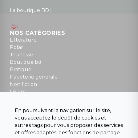
La boutique BD :
Lundi : 14h30 à 19h
Mardi au samedi : 10h à 13h / 14h à 19h
Dimanche : 10h30 à 12h30
NOS CATÉGORIES
Tel : 01 48 89 13 88
Litterature
Polar
Fermé le dimanche en Juillet et Août
Jeunesse
Boutique bd
NOUS CONTACTER
Pratique
contact@la-griffe-noire.com
Papeterie generale
Non fiction
Divers
Science fiction
Beaux livres et art
En poursuivant la navigation sur le site,
Para scolaire
vous acceptez le dépôt de cookies et
Histoire
autres tags pour vous proposer des services
Pochoteque
et offres adaptés, des fonctions de partage
Pleiade