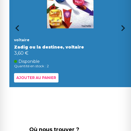
voltaire
Zadig ou la destinee, voltaire
3,60 €
Disponible
Quantité en stock : 2
AJOUTER AU PANIER
Où nous trouver ?