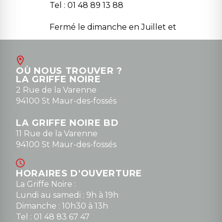
Tel : 01 48 89 13 88
Fermé le dimanche en Juillet et
Août
Contact
OÙ NOUS TROUVER ?
contact@la-griffe-noire.com
LA GRIFFE NOIRE
0148836747
2 Rue de la Varenne
94100 St Maur-des-fossés
LA GRIFFE NOIRE BD
11 Rue de la Varenne
94100 St Maur-des-fossés
HORAIRES D'OUVERTURE
La Griffe Noire :
Lundi au samedi : 9h à 19h
Dimanche : 10h30 à 13h
Tel : 01 48 83 67 47