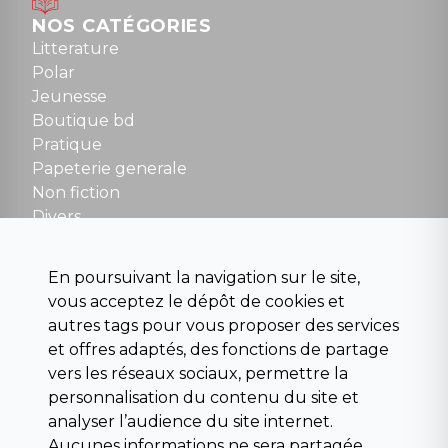
Dimanche : 10h30 à 12h30
NOS CATÉGORIES
Tel : 01 48 89 13 88
Litterature
Polar
Fermé le dimanche en Juillet et Août
Jeunesse
Boutique bd
NOUS CONTACTER
Pratique
contact@la-griffe-noire.com
Papeterie generale
Non fiction
Divers
Science fiction
Beaux livres et art
En poursuivant la navigation sur le site,
Para scolaire
vous acceptez le dépôt de cookies et
Histoire
autres tags pour vous proposer des services
Pochoteque
et offres adaptés, des fonctions de partage
Pleiade
vers les réseaux sociaux, permettre la
personnalisation du contenu du site et
analyser l’audience du site internet.
Aucunes informations ne sera partagée