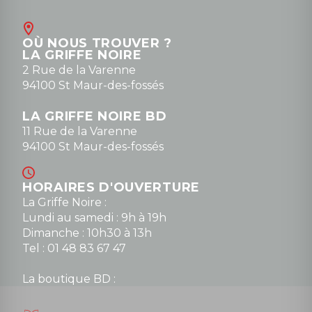
Contact
OÙ NOUS TROUVER ?
contact@la-griffe-noire.com
LA GRIFFE NOIRE
0148836747
2 Rue de la Varenne
94100 St Maur-des-fossés
LA GRIFFE NOIRE BD
11 Rue de la Varenne
94100 St Maur-des-fossés
HORAIRES D'OUVERTURE
La Griffe Noire :
Lundi au samedi : 9h à 19h
Dimanche : 10h30 à 13h
Tel : 01 48 83 67 47
La boutique BD :
Lundi : 14h30 à 19h
Mardi au samedi : 10h à 13h / 14h à 19h