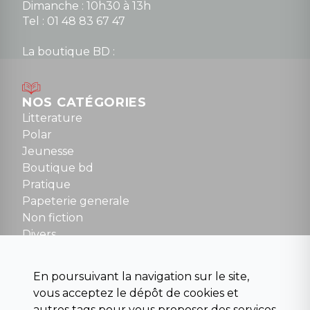
Dimanche : 10h30 à 13h
Tel : 01 48 83 67 47
La boutique BD :
Lundi : 14h30 à 19h
Mardi au samedi : 10h à 13h / 14h à 19h
Dimanche : 10h30 à 12h30
NOS CATÉGORIES
Tel : 01 48 89 13 88
Litterature
Polar
Fermé le dimanche en Juillet et Août
Jeunesse
Boutique bd
NOUS CONTACTER
Pratique
contact@la-griffe-noire.com
Papeterie generale
Non fiction
Divers
Science fiction
Beaux livres et art
En poursuivant la navigation sur le site,
Para scolaire
vous acceptez le dépôt de cookies et
Histoire
autres tags pour vous proposer des services