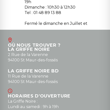
19h
Dimanche : 10h30 à 12h30
Tel : 01 48 89 13 88
Fermé le dimanche en Juillet et
Août
Contact
OÙ NOUS TROUVER ?
contact@la-griffe-noire.com
LA GRIFFE NOIRE
0148836747
2 Rue de la Varenne
94100 St Maur-des-fossés
LA GRIFFE NOIRE BD
11 Rue de la Varenne
94100 St Maur-des-fossés
HORAIRES D'OUVERTURE
La Griffe Noire :
Lundi au samedi : 9h à 19h