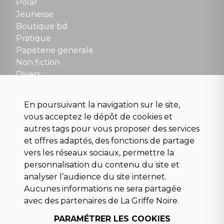
Polar
Fermé le dimanche en Juillet et Août
Jeunesse
Boutique bd
NOUS CONTACTER
Pratique
contact@la-griffe-noire.com
Papeterie generale
Non fiction
Divers
Science fiction
Beaux livres et art
En poursuivant la navigation sur le site,
Para scolaire
vous acceptez le dépôt de cookies et
Histoire
autres tags pour vous proposer des services
Pochoteque
et offres adaptés, des fonctions de partage
Pleiade
vers les réseaux sociaux, permettre la
personnalisation du contenu du site et
analyser l’audience du site internet.
Aucunes informations ne sera partagée
INFORMATIONS
avec des partenaires de La Griffe Noire.
Droit de rétractation
Conditions générales de vente
PARAMÉTRER LES COOKIES