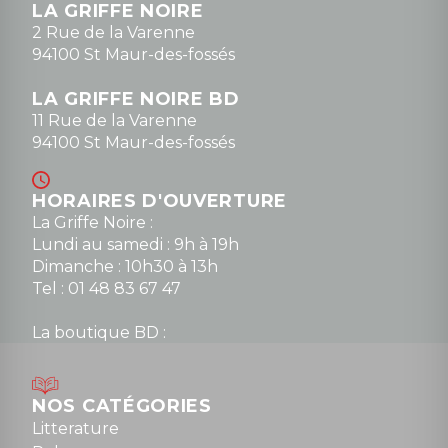
LA GRIFFE NOIRE
0148836747
2 Rue de la Varenne
94100 St Maur-des-fossés
LA GRIFFE NOIRE BD
11 Rue de la Varenne
94100 St Maur-des-fossés
HORAIRES D'OUVERTURE
La Griffe Noire :
Lundi au samedi : 9h à 19h
Dimanche : 10h30 à 13h
Tel : 01 48 83 67 47
La boutique BD :
Lundi : 14h30 à 19h
Mardi au samedi : 10h à 13h / 14h à 19h
Dimanche : 10h30 à 12h30
NOS CATÉGORIES
Tel : 01 48 89 13 88
Litterature