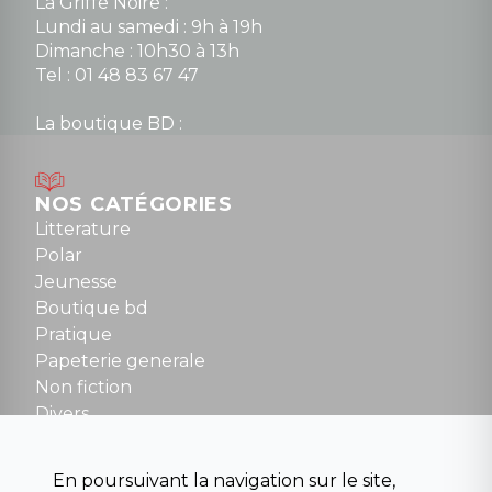
La Griffe Noire :
Lundi au samedi : 9h à 19h
Dimanche : 10h30 à 13h
Tel : 01 48 83 67 47
La boutique BD :
Lundi : 14h30 à 19h
Mardi au samedi : 10h à 13h / 14h à 19h
Dimanche : 10h30 à 12h30
NOS CATÉGORIES
Tel : 01 48 89 13 88
Litterature
Polar
Fermé le dimanche en Juillet et Août
Jeunesse
Boutique bd
NOUS CONTACTER
Pratique
contact@la-griffe-noire.com
Papeterie generale
Non fiction
Divers
Science fiction
Beaux livres et art
En poursuivant la navigation sur le site,