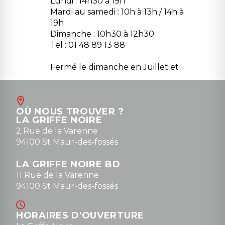
Lundi : 14h30 à 19h
Mardi au samedi : 10h à 13h / 14h à
19h
Dimanche : 10h30 à 12h30
Tel : 01 48 89 13 88
Fermé le dimanche en Juillet et
Août
Contact
OÙ NOUS TROUVER ?
contact@la-griffe-noire.com
LA GRIFFE NOIRE
0148836747
2 Rue de la Varenne
94100 St Maur-des-fossés
LA GRIFFE NOIRE BD
11 Rue de la Varenne
94100 St Maur-des-fossés
HORAIRES D'OUVERTURE