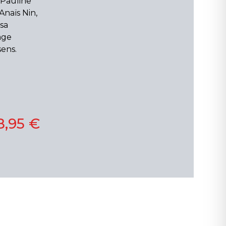
Pauline
Anaïs Nin,
 sa
age
sens.
8,95 €