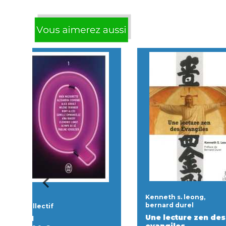
Kenneth s. leong,
bernard durel
collectif
Une lecture zen des
Q1