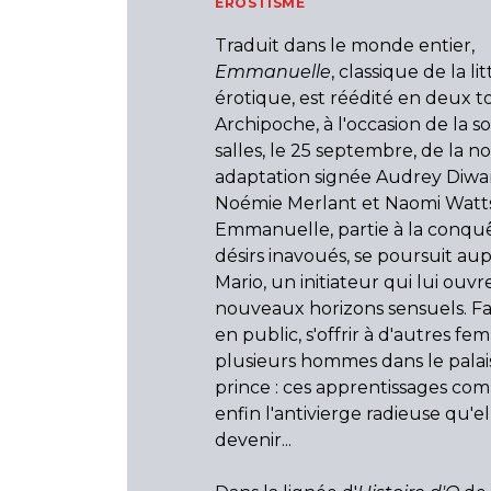
EROSTISME
Traduit dans le monde entier,
Emmanuelle
, classique de la li
érotique, est réédité en deux 
Archipoche, à l'occasion de la so
salles, le 25 septembre, de la n
adaptation signée Audrey Diwa
Noémie Merlant et Naomi Watts
Emmanuelle, partie à la conquê
désirs inavoués, se poursuit au
Mario, un initiateur qui lui ouvr
nouveaux horizons sensuels. Fa
en public, s'offrir à d'autres f
plusieurs hommes dans le palai
prince : ces apprentissages co
enfin l'antivierge radieuse qu'ell
devenir...