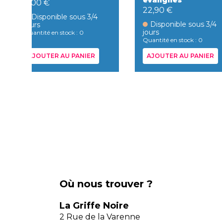
evangiles
8,00 €
22,90 €
Disponible sous 3/4
Disponible sous 3/4
jours
jours
Quantité en stock : 0
Quantité en stock : 0
AJOUTER AU PANIER
AJOUTER AU PANIER
Où nous trouver ?
La Griffe Noire
2 Rue de la Varenne