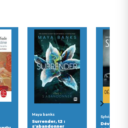
Maya banks
Sylvia day
Surrender, t2 :
Dévoile-mo
s'abandonner
vertu