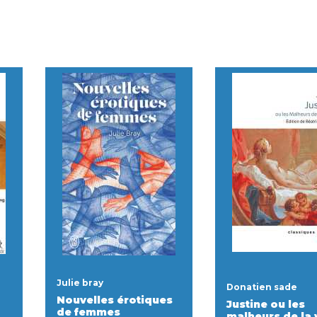
Julie bray
Donatien sade
Nouvelles érotiques
Justine ou les
de femmes
malheurs de la 