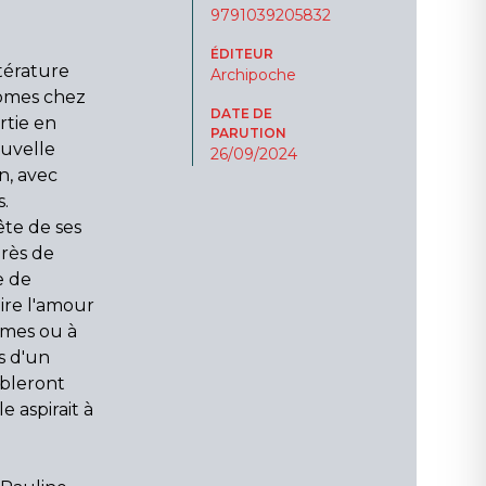
9791039205832
ÉDITEUR
ttérature
Archipoche
tomes chez
DATE DE
rtie en
PARUTION
ouvelle
26/09/2024
n, avec
.
te de ses
près de
e de
ire l'amour
emmes ou à
s d'un
mbleront
e aspirait à