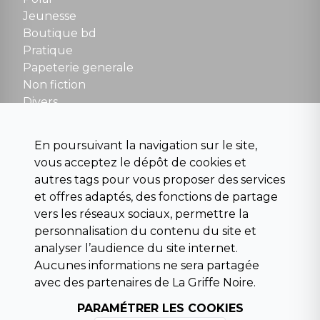
Fermé le dimanche en Juillet et Août
Jeunesse
Boutique bd
NOUS CONTACTER
Pratique
contact@la-griffe-noire.com
Papeterie generale
Non fiction
Divers
Science fiction
Beaux livres et art
En poursuivant la navigation sur le site,
Para scolaire
vous acceptez le dépôt de cookies et
Histoire
autres tags pour vous proposer des services
Pochoteque
et offres adaptés, des fonctions de partage
Pleiade
vers les réseaux sociaux, permettre la
personnalisation du contenu du site et
analyser l’audience du site internet.
Aucunes informations ne sera partagée
INFORMATIONS
avec des partenaires de La Griffe Noire.
Droit de rétractation
Conditions générales de vente
PARAMÉTRER LES COOKIES