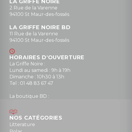
LA GRIFFE NOIRE
0148836747
2 Rue de la Varenne
94100 St Maur-des-fossés
LA GRIFFE NOIRE BD
11 Rue de la Varenne
94100 St Maur-des-fossés
HORAIRES D'OUVERTURE
La Griffe Noire :
Lundi au samedi : 9h à 19h
Dimanche : 10h30 à 13h
Tel : 01 48 83 67 47
La boutique BD :
Lundi : 14h30 à 19h
Mardi au samedi : 10h à 13h / 14h à 19h
Dimanche : 10h30 à 12h30
NOS CATÉGORIES
Tel : 01 48 89 13 88
Litterature
Polar