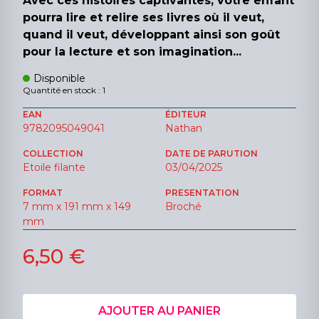
Avec ces histoires captivantes, votre enfant
pourra lire et relire ses livres où il veut,
quand il veut, développant ainsi son goût
pour la lecture et son imagination...
Disponible
Quantité en stock : 1
EAN
ÉDITEUR
9782095049041
Nathan
COLLECTION
DATE DE PARUTION
Etoile filante
03/04/2025
FORMAT
PRESENTATION
7 mm x 191 mm x 149
Broché
mm
6,50 €
AJOUTER AU PANIER