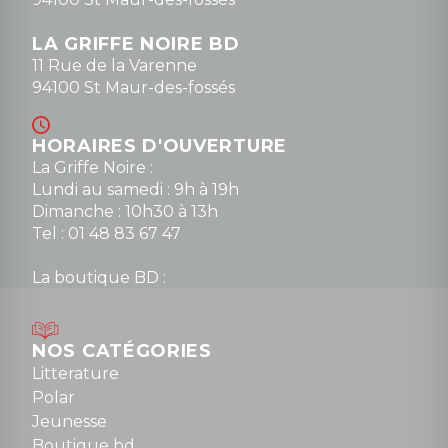
LA GRIFFE NOIRE BD
11 Rue de la Varenne
94100 St Maur-des-fossés
HORAIRES D'OUVERTURE
La Griffe Noire :
Lundi au samedi : 9h à 19h
Dimanche : 10h30 à 13h
Tel : 01 48 83 67 47
La boutique BD :
Lundi : 14h30 à 19h
Mardi au samedi : 10h à 13h / 14h à 19h
Dimanche : 10h30 à 12h30
NOS CATÉGORIES
Tel : 01 48 89 13 88
Litterature
Polar
Fermé le dimanche en Juillet et Août
Jeunesse
Boutique bd