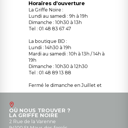
Horaires d'ouverture
La Griffe Noire :
Lundi au samedi : 9h à 19h
Dimanche : 10h30 à 13h
Tel : 01 48 83 67 47
La boutique BD :
Lundi : 14h30 à 19h
Mardi au samedi : 10h à 13h / 14h à
19h
Dimanche : 10h30 à 12h30
Tel : 01 48 89 13 88
Fermé le dimanche en Juillet et
Août
Contact
OÙ NOUS TROUVER ?
contact@la-griffe-noire.com
LA GRIFFE NOIRE
0148836747
2 Rue de la Varenne
94100 St Maur-des-fossés