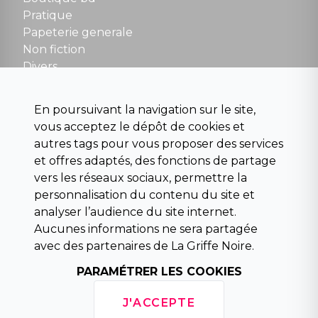
NOUS CONTACTER
Pratique
contact@la-griffe-noire.com
Papeterie generale
Non fiction
Divers
Science fiction
Beaux livres et art
En poursuivant la navigation sur le site,
Para scolaire
vous acceptez le dépôt de cookies et
Histoire
autres tags pour vous proposer des services
Pochoteque
et offres adaptés, des fonctions de partage
Pleiade
vers les réseaux sociaux, permettre la
personnalisation du contenu du site et
analyser l’audience du site internet.
Aucunes informations ne sera partagée
INFORMATIONS
avec des partenaires de La Griffe Noire.
Droit de rétractation
Conditions générales de vente
PARAMÉTRER LES COOKIES
Mentions légales
Horaires d'ouverture
J'ACCEPTE