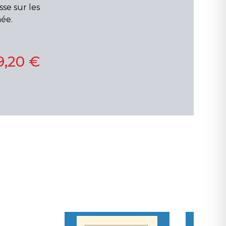
sse sur les
mée.
9,20 €