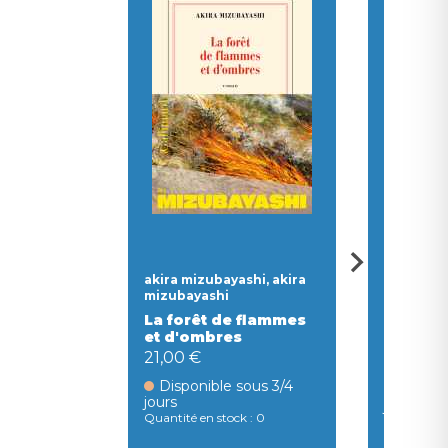
akira mizubayashi, akira
mizubayashi
Caroline 
La forêt de flammes
étrange
et d'ombres
marcill
21,00 €
7,90 €
Disponible sous 3/4
Dispon
jours
jours
Quantité en stock : 0
Quantité en