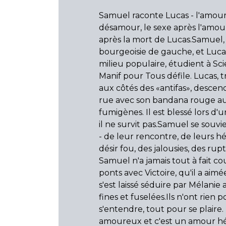
Samuel raconte Lucas - l'amour,
désamour, le sexe après l'amou
après la mort de Lucas.Samuel,
bourgeoisie de gauche, et Luca
milieu populaire, étudient à Sci
Manif pour Tous défile. Lucas, 
aux côtés des «antifas», descen
rue avec son bandana rouge au
fumigènes. Il est blessé lors d'
il ne survit pas.Samuel se souv
- de leur rencontre, de leurs hé
désir fou, des jalousies, des rup
Samuel n'a jamais tout à fait co
ponts avec Victoire, qu'il a aimé
s'est laissé séduire par Mélanie
fines et fuselées.Ils n'ont rien 
s'entendre, tout pour se plaire.
amoureux et c'est un amour hé