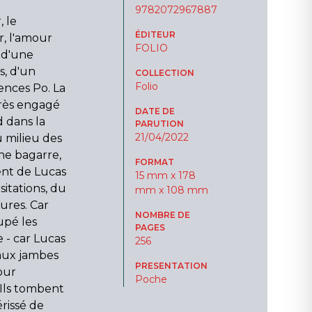
9782072967887
 le
ÉDITEUR
r, l'amour
FOLIO
 d'une
s, d'un
COLLECTION
Folio
ences Po. La
très engagé
DATE DE
d dans la
PARUTION
21/04/2022
 milieu des
une bagarre,
FORMAT
ient de Lucas
15 mm x 178
sitations, du
mm x 108 mm
tures. Car
NOMBRE DE
upé les
PAGES
e - car Lucas
256
 aux jambes
PRESENTATION
pour
Poche
 Ils tombent
rissé de