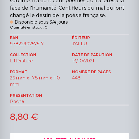
sublime. Il a écrit cent poèmes qu'il a jetés à la
face de l'humanité. Cent fleurs du mal qui ont
changé le destin de la poésie française.
Disponible sous 3/4 jours
Quantité en stock : 0
EAN
ÉDITEUR
9782290257517
J'AI LU
COLLECTION
DATE DE PARUTION
Littérature
13/10/2021
FORMAT
NOMBRE DE PAGES
26 mm x 178 mm x 110
448
mm
PRESENTATION
Poche
8,80 €