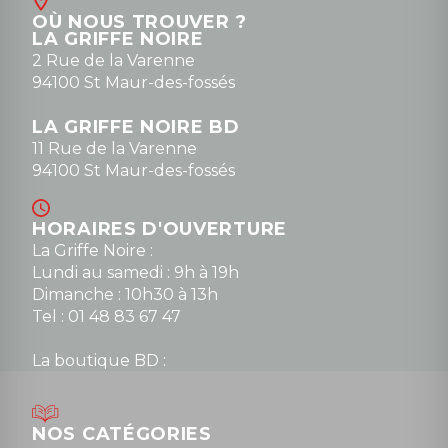
Contact
OÙ NOUS TROUVER ?
contact@la-griffe-noire.com
LA GRIFFE NOIRE
0148836747
2 Rue de la Varenne
94100 St Maur-des-fossés
LA GRIFFE NOIRE BD
11 Rue de la Varenne
94100 St Maur-des-fossés
HORAIRES D'OUVERTURE
La Griffe Noire :
Lundi au samedi : 9h à 19h
Dimanche : 10h30 à 13h
Tel : 01 48 83 67 47
La boutique BD :
Lundi : 14h30 à 19h
Mardi au samedi : 10h à 13h / 14h à 19h
Dimanche : 10h30 à 12h30
NOS CATÉGORIES