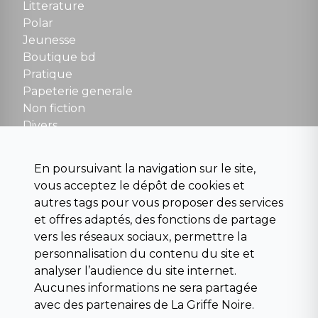
Tel : 01 48 89 13 88
Litterature
Polar
Fermé le dimanche en Juillet et Août
Jeunesse
Boutique bd
NOUS CONTACTER
Pratique
contact@la-griffe-noire.com
Papeterie generale
Non fiction
Divers
Science fiction
Beaux livres et art
En poursuivant la navigation sur le site,
Para scolaire
vous acceptez le dépôt de cookies et
Histoire
autres tags pour vous proposer des services
Pochoteque
et offres adaptés, des fonctions de partage
Pleiade
vers les réseaux sociaux, permettre la
personnalisation du contenu du site et
analyser l’audience du site internet.
Aucunes informations ne sera partagée
INFORMATIONS
avec des partenaires de La Griffe Noire.
Droit de rétractation