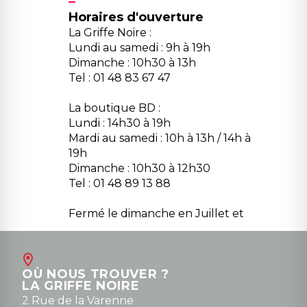
Horaires d'ouverture
La Griffe Noire :
Lundi au samedi : 9h à 19h
Dimanche : 10h30 à 13h
Tel : 01 48 83 67 47
La boutique BD :
Lundi : 14h30 à 19h
Mardi au samedi : 10h à 13h / 14h à
19h
Dimanche : 10h30 à 12h30
Tel : 01 48 89 13 88
Fermé le dimanche en Juillet et
Août
Contact
OÙ NOUS TROUVER ?
contact@la-griffe-noire.com
LA GRIFFE NOIRE
0148836747
2 Rue de la Varenne