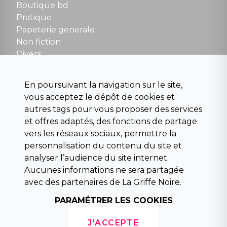
Boutique bd
NOUS CONTACTER
Pratique
contact@la-griffe-noire.com
Papeterie generale
Non fiction
Divers
Science fiction
Beaux livres et art
En poursuivant la navigation sur le site,
Para scolaire
vous acceptez le dépôt de cookies et
Histoire
autres tags pour vous proposer des services
Pochoteque
et offres adaptés, des fonctions de partage
Pleiade
vers les réseaux sociaux, permettre la
personnalisation du contenu du site et
analyser l’audience du site internet.
Aucunes informations ne sera partagée
INFORMATIONS
avec des partenaires de La Griffe Noire.
Droit de rétractation
Conditions générales de vente
PARAMÉTRER LES COOKIES
Mentions légales
Horaires d'ouverture
J'ACCEPTE