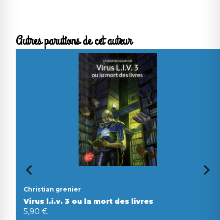
Autres parutions de cet auteur
Christian grenier
Virus l.i.v. 3 ou la mort des livres
5,90 €