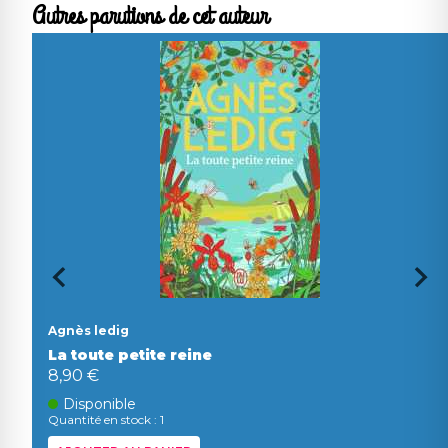
Autres parutions de cet auteur
Agnès ledig
La toute petite reine
8,90 €
Disponible
Quantité en stock : 1