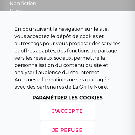
Non fiction
Divers
Science fiction
Beaux livres et art
En poursuivant la navigation sur le site,
Para scolaire
vous acceptez le dépôt de cookies et
Histoire
autres tags pour vous proposer des services
Pochoteque
et offres adaptés, des fonctions de partage
Pleiade
vers les réseaux sociaux, permettre la
personnalisation du contenu du site et
analyser l’audience du site internet.
Aucunes informations ne sera partagée
INFORMATIONS
avec des partenaires de La Griffe Noire.
Droit de rétractation
Conditions générales de vente
PARAMÉTRER LES COOKIES
Mentions légales
Horaires d'ouverture
J'ACCEPTE
La librairie
Politique de confidentialité
JE REFUSE