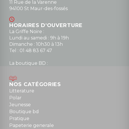
11 Rue de la Varenne
94100 St Maur-des-fossés
HORAIRES D'OUVERTURE
La Griffe Noire :
Lundi au samedi : 9h à 19h
Dimanche : 10h30 à 13h
Tel : 01 48 83 67 47
La boutique BD :
Lundi : 14h30 à 19h
Mardi au samedi : 10h à 13h / 14h à 19h
Dimanche : 10h30 à 12h30
NOS CATÉGORIES
Tel : 01 48 89 13 88
Litterature
Polar
Fermé le dimanche en Juillet et Août
Jeunesse
Boutique bd
NOUS CONTACTER
Pratique
contact@la-griffe-noire.com
Papeterie generale