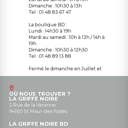
Dimanche : 10h30 à 13h
Tel : 01 48 83 67 47
La boutique BD :
Lundi : 14h30 à 19h
Mardi au samedi : 10h à 13h / 14h à
19h
Dimanche : 10h30 à 12h30
Tel : 01 48 89 13 88
Fermé le dimanche en Juillet et
Août
Contact
OÙ NOUS TROUVER ?
contact@la-griffe-noire.com
LA GRIFFE NOIRE
0148836747
2 Rue de la Varenne
94100 St Maur-des-fossés
LA GRIFFE NOIRE BD