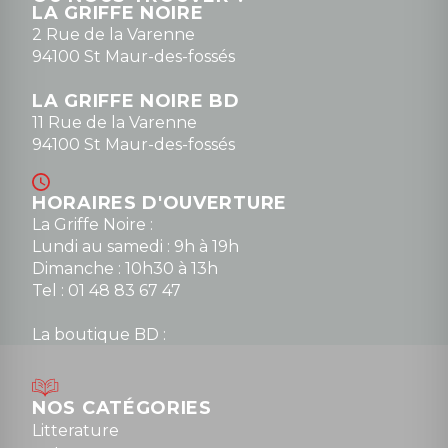
LA GRIFFE NOIRE
0148836747
2 Rue de la Varenne
94100 St Maur-des-fossés
LA GRIFFE NOIRE BD
11 Rue de la Varenne
94100 St Maur-des-fossés
HORAIRES D'OUVERTURE
La Griffe Noire :
Lundi au samedi : 9h à 19h
Dimanche : 10h30 à 13h
Tel : 01 48 83 67 47
La boutique BD :
Lundi : 14h30 à 19h
Mardi au samedi : 10h à 13h / 14h à 19h
Dimanche : 10h30 à 12h30
NOS CATÉGORIES
Tel : 01 48 89 13 88
Litterature