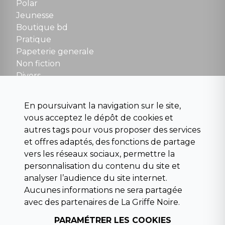
Polar
Fermé le dimanche en Juillet et Août
Jeunesse
Boutique bd
NOUS CONTACTER
Pratique
contact@la-griffe-noire.com
Papeterie generale
Non fiction
Divers
Science fiction
Beaux livres et art
En poursuivant la navigation sur le site,
Para scolaire
vous acceptez le dépôt de cookies et
Histoire
autres tags pour vous proposer des services
Pochoteque
et offres adaptés, des fonctions de partage
Pleiade
vers les réseaux sociaux, permettre la
personnalisation du contenu du site et
analyser l’audience du site internet.
Aucunes informations ne sera partagée
INFORMATIONS
avec des partenaires de La Griffe Noire.
Droit de rétractation
Conditions générales de vente
PARAMÉTRER LES COOKIES