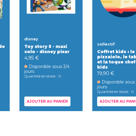
disney
collectif
de
Toy story 5 - maxi
colo - disney pixar
Coffret kids : le
pizzaiolo, le tab
4,95 €
et la toque che
Disponible sous 3/4
kids
jours
19,90 €
Quantité en stock : 0
Disponible sous
jours
Quantité en stock : 0
AJOUTER AU PANIER
AJOUTER AU PANI