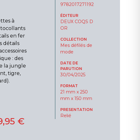
9782017271192
ÉDITEUR
ettes à
DEUX COQS D
utocollants
OR
ils en fer
COLLECTION
 détails
Mes défilés de
 accessoires
mode
ique : des
DATE DE
e la jungle
PARUTION
t, tigre,
30/04/2025
ard).
FORMAT
21 mm x 250
mm x 150 mm
PRESENTATION
Relié
9,95 €