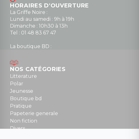
HORAIRES D'OUVERTURE
La Griffe Noire :
Lundi au samedi : 9h à 19h
Dimanche : 10h30 à 13h
Tel : 01 48 83 67 47
La boutique BD :
Lundi : 14h30 à 19h
Mardi au samedi : 10h à 13h / 14h à 19h
Dimanche : 10h30 à 12h30
NOS CATÉGORIES
Tel : 01 48 89 13 88
Litterature
Polar
Fermé le dimanche en Juillet et Août
Jeunesse
Boutique bd
NOUS CONTACTER
Pratique
contact@la-griffe-noire.com
Papeterie generale
Non fiction
Divers
Science fiction