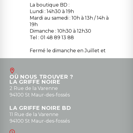
La boutique BD :
Lundi : 14h30 à 19h
Mardi au samedi : 10h à 13h / 14h à
19h
Dimanche : 10h30 à 12h30
Tel : 01 48 89 13 88
Fermé le dimanche en Juillet et
Août
Contact
OÙ NOUS TROUVER ?
contact@la-griffe-noire.com
LA GRIFFE NOIRE
0148836747
2 Rue de la Varenne
94100 St Maur-des-fossés
LA GRIFFE NOIRE BD
11 Rue de la Varenne
94100 St Maur-des-fossés