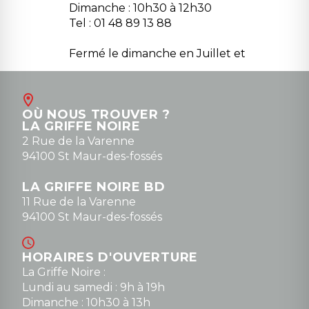
Dimanche : 10h30 à 12h30
Tel : 01 48 89 13 88
Fermé le dimanche en Juillet et
Août
Contact
OÙ NOUS TROUVER ?
contact@la-griffe-noire.com
LA GRIFFE NOIRE
0148836747
2 Rue de la Varenne
94100 St Maur-des-fossés
LA GRIFFE NOIRE BD
11 Rue de la Varenne
94100 St Maur-des-fossés
HORAIRES D'OUVERTURE
La Griffe Noire :
Lundi au samedi : 9h à 19h
Dimanche : 10h30 à 13h