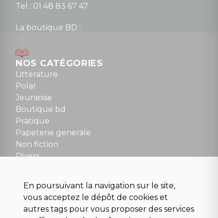
Tel : 01 48 83 67 47
La boutique BD :
Lundi : 14h30 à 19h
Mardi au samedi : 10h à 13h / 14h à 19h
Dimanche : 10h30 à 12h30
NOS CATÉGORIES
Tel : 01 48 89 13 88
Litterature
Polar
Fermé le dimanche en Juillet et Août
Jeunesse
Boutique bd
NOUS CONTACTER
Pratique
contact@la-griffe-noire.com
Papeterie generale
Non fiction
Divers
Science fiction
Beaux livres et art
En poursuivant la navigation sur le site,
Para scolaire
vous acceptez le dépôt de cookies et
Histoire
autres tags pour vous proposer des services
Pochoteque