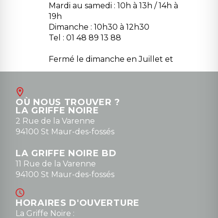
Mardi au samedi : 10h à 13h / 14h à
19h
Dimanche : 10h30 à 12h30
Tel : 01 48 89 13 88
Fermé le dimanche en Juillet et
Août
Contact
OÙ NOUS TROUVER ?
contact@la-griffe-noire.com
LA GRIFFE NOIRE
0148836747
2 Rue de la Varenne
94100 St Maur-des-fossés
LA GRIFFE NOIRE BD
11 Rue de la Varenne
94100 St Maur-des-fossés
HORAIRES D'OUVERTURE
La Griffe Noire :