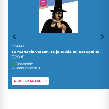
molière
Le médecin volant - la jalousie du barbouillé
3,20 €
Disponible
Quantité en stock : 1
AJOUTER AU PANIER