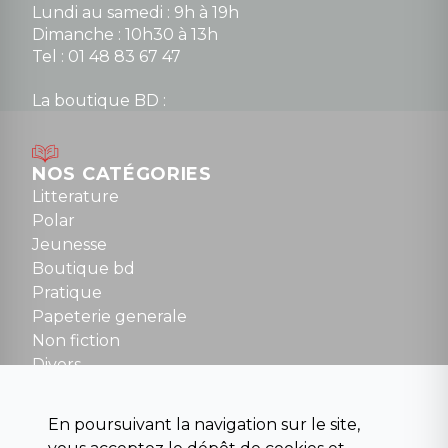
Lundi au samedi : 9h à 19h
Dimanche : 10h30 à 13h
Tel : 01 48 83 67 47
La boutique BD :
Lundi : 14h30 à 19h
Mardi au samedi : 10h à 13h / 14h à 19h
Dimanche : 10h30 à 12h30
NOS CATÉGORIES
Tel : 01 48 89 13 88
Litterature
Polar
Fermé le dimanche en Juillet et Août
Jeunesse
Boutique bd
NOUS CONTACTER
Pratique
contact@la-griffe-noire.com
Papeterie generale
Non fiction
Divers
Science fiction
Beaux livres et art
En poursuivant la navigation sur le site,
Para scolaire