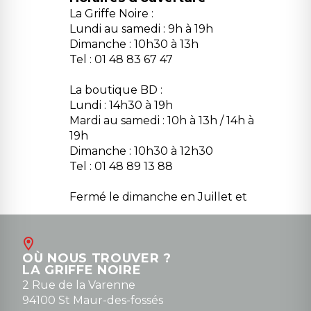
La Griffe Noire :
Lundi au samedi : 9h à 19h
Dimanche : 10h30 à 13h
Tel : 01 48 83 67 47
La boutique BD :
Lundi : 14h30 à 19h
Mardi au samedi : 10h à 13h / 14h à
19h
Dimanche : 10h30 à 12h30
Tel : 01 48 89 13 88
Fermé le dimanche en Juillet et
Août
Contact
OÙ NOUS TROUVER ?
contact@la-griffe-noire.com
LA GRIFFE NOIRE
0148836747
2 Rue de la Varenne
94100 St Maur-des-fossés