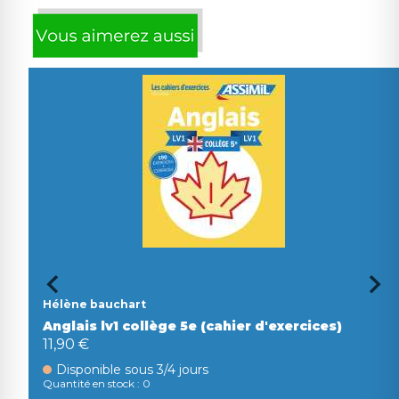
Hélène bauchart
Anglais lv1 collège 5e (cahier d'exercices)
11,90 €
Disponible sous 3/4 jours
Quantité en stock : 0