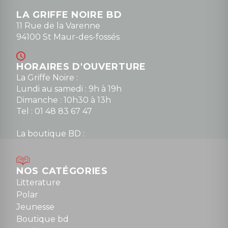
LA GRIFFE NOIRE BD
11 Rue de la Varenne
94100 St Maur-des-fossés
HORAIRES D'OUVERTURE
La Griffe Noire :
Lundi au samedi : 9h à 19h
Dimanche : 10h30 à 13h
Tel : 01 48 83 67 47
La boutique BD :
Lundi : 14h30 à 19h
Mardi au samedi : 10h à 13h / 14h à 19h
Dimanche : 10h30 à 12h30
NOS CATÉGORIES
Tel : 01 48 89 13 88
Litterature
Polar
Fermé le dimanche en Juillet et Août
Jeunesse
Boutique bd