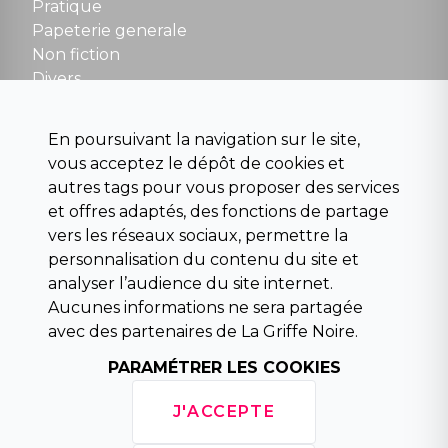
NOUS CONTACTER
Pratique
contact@la-griffe-noire.com
Papeterie generale
Non fiction
Divers
Science fiction
Beaux livres et art
En poursuivant la navigation sur le site,
Para scolaire
vous acceptez le dépôt de cookies et
Histoire
autres tags pour vous proposer des services
Pochoteque
et offres adaptés, des fonctions de partage
Pleiade
vers les réseaux sociaux, permettre la
personnalisation du contenu du site et
analyser l’audience du site internet.
Aucunes informations ne sera partagée
INFORMATIONS
avec des partenaires de La Griffe Noire.
Droit de rétractation
Conditions générales de vente
PARAMÉTRER LES COOKIES
Mentions légales
Horaires d'ouverture
J'ACCEPTE
La librairie