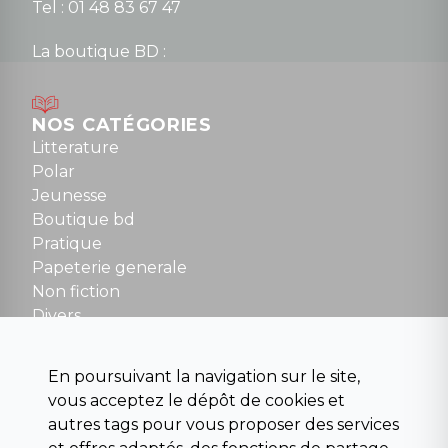
Tel : 01 48 83 67 47
La boutique BD :
Lundi : 14h30 à 19h
Mardi au samedi : 10h à 13h / 14h à 19h
Dimanche : 10h30 à 12h30
NOS CATÉGORIES
Tel : 01 48 89 13 88
Litterature
Polar
Fermé le dimanche en Juillet et Août
Jeunesse
Boutique bd
NOUS CONTACTER
Pratique
contact@la-griffe-noire.com
Papeterie generale
Non fiction
Divers
Science fiction
Beaux livres et art
En poursuivant la navigation sur le site,
Para scolaire
vous acceptez le dépôt de cookies et
Histoire
autres tags pour vous proposer des services
Pochoteque