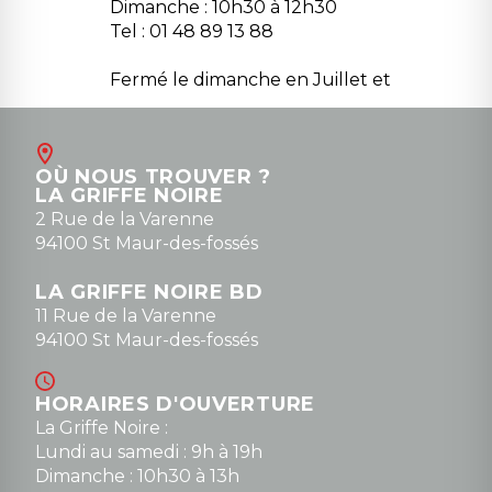
Dimanche : 10h30 à 12h30
Tel : 01 48 89 13 88
Fermé le dimanche en Juillet et
Août
Contact
OÙ NOUS TROUVER ?
contact@la-griffe-noire.com
LA GRIFFE NOIRE
0148836747
2 Rue de la Varenne
94100 St Maur-des-fossés
LA GRIFFE NOIRE BD
11 Rue de la Varenne
94100 St Maur-des-fossés
HORAIRES D'OUVERTURE
La Griffe Noire :
Lundi au samedi : 9h à 19h
Dimanche : 10h30 à 13h