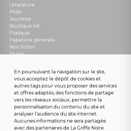
Tel : 01 48 89 13 88
Litterature
Polar
Fermé le dimanche en Juillet et Août
Jeunesse
Boutique bd
NOUS CONTACTER
Pratique
contact@la-griffe-noire.com
Papeterie generale
Non fiction
Divers
Science fiction
Beaux livres et art
En poursuivant la navigation sur le site,
Para scolaire
vous acceptez le dépôt de cookies et
Histoire
autres tags pour vous proposer des services
Pochoteque
et offres adaptés, des fonctions de partage
Pleiade
vers les réseaux sociaux, permettre la
personnalisation du contenu du site et
analyser l’audience du site internet.
Aucunes informations ne sera partagée
INFORMATIONS
avec des partenaires de La Griffe Noire.
Droit de rétractation