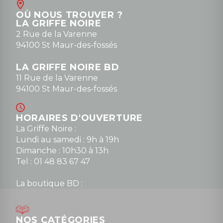
Contact
OÙ NOUS TROUVER ?
contact@la-griffe-noire.com
LA GRIFFE NOIRE
0148836747
2 Rue de la Varenne
94100 St Maur-des-fossés
LA GRIFFE NOIRE BD
11 Rue de la Varenne
94100 St Maur-des-fossés
HORAIRES D'OUVERTURE
La Griffe Noire :
Lundi au samedi : 9h à 19h
Dimanche : 10h30 à 13h
Tel : 01 48 83 67 47
La boutique BD :
Lundi : 14h30 à 19h
Mardi au samedi : 10h à 13h / 14h à 19h
Dimanche : 10h30 à 12h30
NOS CATÉGORIES