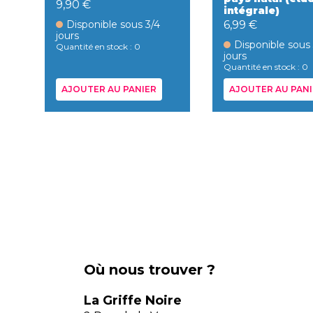
9,90 €
intégrale)
Disponible sous 3/4
6,99 €
jours
Disponible sous
Quantité en stock : 0
jours
Quantité en stock : 0
AJOUTER AU PANIER
AJOUTER AU PANI
Où nous trouver ?
La Griffe Noire