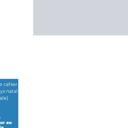
e
our au
de