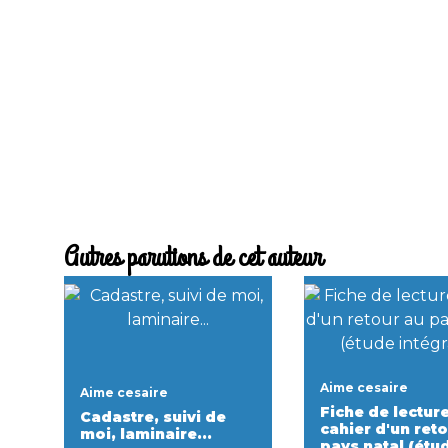
Autres parutions de cet auteur
Aime cesaire
Aime cesaire
Fiche de lectur
Cadastre, suivi de
cahier d'un ret
moi, laminaire...
pays natal (étu