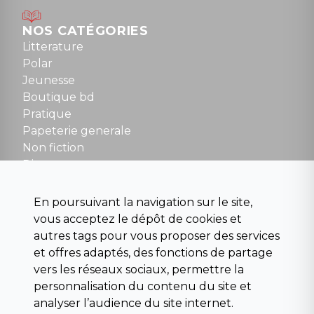
Mardi au samedi : 10h à 13h / 14h à 19h
Dimanche : 10h30 à 12h30
NOS CATÉGORIES
Tel : 01 48 89 13 88
Litterature
Polar
Fermé le dimanche en Juillet et Août
Jeunesse
Boutique bd
NOUS CONTACTER
Pratique
contact@la-griffe-noire.com
Papeterie generale
Non fiction
Divers
Science fiction
Beaux livres et art
En poursuivant la navigation sur le site,
Para scolaire
vous acceptez le dépôt de cookies et
Histoire
autres tags pour vous proposer des services
Pochoteque
et offres adaptés, des fonctions de partage
Pleiade
vers les réseaux sociaux, permettre la
personnalisation du contenu du site et
analyser l’audience du site internet.