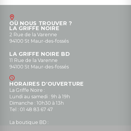
Août
Contact
OÙ NOUS TROUVER ?
contact@la-griffe-noire.com
LA GRIFFE NOIRE
0148836747
2 Rue de la Varenne
94100 St Maur-des-fossés
LA GRIFFE NOIRE BD
11 Rue de la Varenne
94100 St Maur-des-fossés
HORAIRES D'OUVERTURE
La Griffe Noire :
Lundi au samedi : 9h à 19h
Dimanche : 10h30 à 13h
Tel : 01 48 83 67 47
La boutique BD :
Lundi : 14h30 à 19h