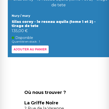
Nury / mary
Silas corey - le reseau aquila (tome 1 et 2) -
tirage de tete
135,00 €
Disponible
Quantité en stock : 1
AJOUTER AU PANIER
Où nous trouver ?
La Griffe Noire
2 Rue de la Varenne