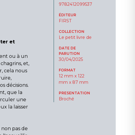
9782412099537
ÉDITEUR
FIRST
COLLECTION
Le petit livre de
ter et
DATE DE
PARUTION
ent ou à un
30/04/2025
chagrins, et,
r, cela nous
FORMAT
12 mm x 122
uire,
mm x 87 mm
os décisions.
nt, que la
PRESENTATION
Broché
 circuler une
x la laisser
 non pas de