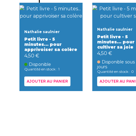
Nathalie saulnier
Nathalie saulnier
Petit livre - 5
Petit livre - 5
minutes... pour
minutes... pour
cultiver sa joie
apprivoiser sa colère
4,50 €
4,50 €
Disponible sous
Disponible
jours
Quantité en stock : 1
Quantité en stock : 0
AJOUTER AU PANIER
AJOUTER AU PANI