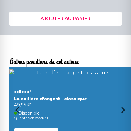
AJOUTER AU PANIER
Autres parutions de cet auteur
collectif
La cuillère d'argent - classique
49,95 €
Disponible
Quantité en stock : 1