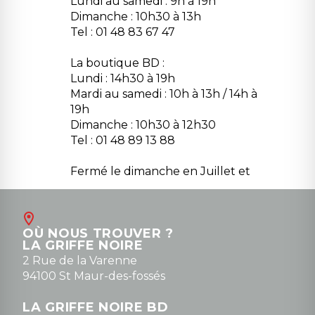
Lundi au samedi : 9h à 19h
Dimanche : 10h30 à 13h
Tel : 01 48 83 67 47
La boutique BD :
Lundi : 14h30 à 19h
Mardi au samedi : 10h à 13h / 14h à
19h
Dimanche : 10h30 à 12h30
Tel : 01 48 89 13 88
Fermé le dimanche en Juillet et
Août
Contact
OÙ NOUS TROUVER ?
contact@la-griffe-noire.com
LA GRIFFE NOIRE
0148836747
2 Rue de la Varenne
94100 St Maur-des-fossés
LA GRIFFE NOIRE BD