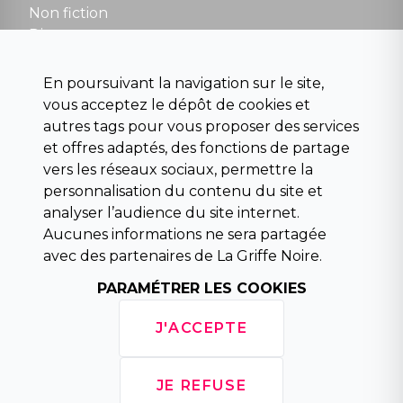
Non fiction
Divers
Science fiction
Beaux livres et art
En poursuivant la navigation sur le site,
Para scolaire
vous acceptez le dépôt de cookies et
Histoire
autres tags pour vous proposer des services
Pochoteque
et offres adaptés, des fonctions de partage
Pleiade
vers les réseaux sociaux, permettre la
personnalisation du contenu du site et
analyser l’audience du site internet.
Aucunes informations ne sera partagée
INFORMATIONS
avec des partenaires de La Griffe Noire.
Droit de rétractation
PARAMÉTRER LES COOKIES
Conditions générales de vente
Mentions légales
J'ACCEPTE
Horaires d'ouverture
La librairie
Politique de confidentialité
JE REFUSE