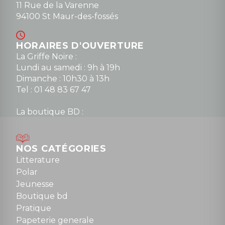
11 Rue de la Varenne
94100 St Maur-des-fossés
HORAIRES D'OUVERTURE
La Griffe Noire :
Lundi au samedi : 9h à 19h
Dimanche : 10h30 à 13h
Tel : 01 48 83 67 47
La boutique BD :
Lundi : 14h30 à 19h
Mardi au samedi : 10h à 13h / 14h à 19h
Dimanche : 10h30 à 12h30
NOS CATÉGORIES
Tel : 01 48 89 13 88
Litterature
Polar
Fermé le dimanche en Juillet et Août
Jeunesse
Boutique bd
NOUS CONTACTER
Pratique
contact@la-griffe-noire.com
Papeterie generale