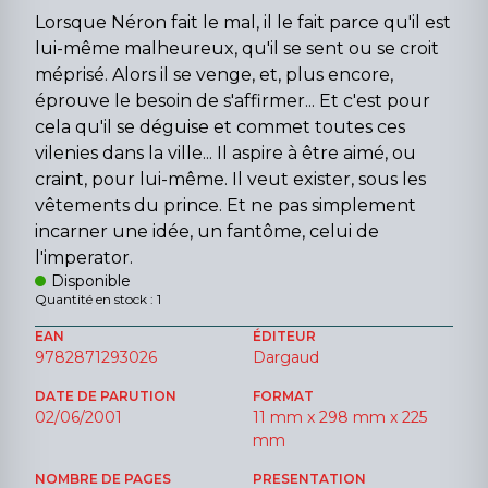
Lorsque Néron fait le mal, il le fait parce qu'il est
lui-même malheureux, qu'il se sent ou se croit
méprisé. Alors il se venge, et, plus encore,
éprouve le besoin de s'affirmer... Et c'est pour
cela qu'il se déguise et commet toutes ces
vilenies dans la ville... Il aspire à être aimé, ou
craint, pour lui-même. Il veut exister, sous les
vêtements du prince. Et ne pas simplement
incarner une idée, un fantôme, celui de
l'imperator.
Disponible
Quantité en stock : 1
EAN
ÉDITEUR
9782871293026
Dargaud
DATE DE PARUTION
FORMAT
02/06/2001
11 mm x 298 mm x 225
mm
NOMBRE DE PAGES
PRESENTATION