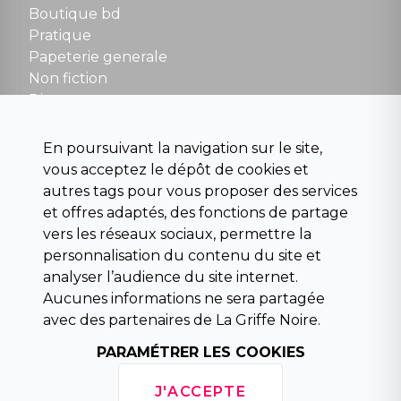
Boutique bd
NOUS CONTACTER
Pratique
contact@la-griffe-noire.com
Papeterie generale
Non fiction
Divers
Science fiction
Beaux livres et art
En poursuivant la navigation sur le site,
Para scolaire
vous acceptez le dépôt de cookies et
Histoire
autres tags pour vous proposer des services
Pochoteque
et offres adaptés, des fonctions de partage
Pleiade
vers les réseaux sociaux, permettre la
personnalisation du contenu du site et
analyser l’audience du site internet.
Aucunes informations ne sera partagée
INFORMATIONS
avec des partenaires de La Griffe Noire.
Droit de rétractation
PARAMÉTRER LES COOKIES
Conditions générales de vente
Mentions légales
J'ACCEPTE
Horaires d'ouverture