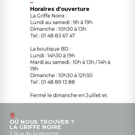
Horaires d'ouverture
La Griffe Noire :
Lundi au samedi : 9h à 19h
Dimanche : 10h30 à 13h
Tel : 01 48 83 67 47
La boutique BD :
Lundi : 14h30 à 19h
Mardi au samedi : 10h à 13h / 14h à
19h
Dimanche : 10h30 à 12h30
Tel : 01 48 89 13 88
Fermé le dimanche en Juillet et
Août
Contact
OÙ NOUS TROUVER ?
contact@la-griffe-noire.com
LA GRIFFE NOIRE
0148836747
2 Rue de la Varenne