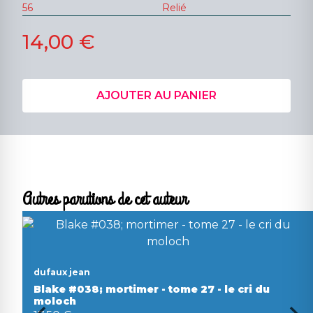
56
Relié
14,00 €
AJOUTER AU PANIER
Autres parutions de cet auteur
dufaux jean
Blake #038; mortimer - tome 27 - le cri du
moloch