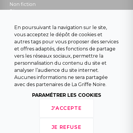
Non fiction
Divers
Science fiction
Beaux livres et art
En poursuivant la navigation sur le site,
Para scolaire
vous acceptez le dépôt de cookies et
Histoire
autres tags pour vous proposer des services
Pochoteque
et offres adaptés, des fonctions de partage
Pleiade
vers les réseaux sociaux, permettre la
personnalisation du contenu du site et
analyser l’audience du site internet.
Aucunes informations ne sera partagée
INFORMATIONS
avec des partenaires de La Griffe Noire.
Droit de rétractation
PARAMÉTRER LES COOKIES
Conditions générales de vente
Mentions légales
J'ACCEPTE
Horaires d'ouverture
La librairie
Politique de confidentialité
JE REFUSE