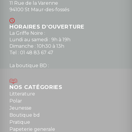
11 Rue de la Varenne
94100 St Maur-des-fossés
HORAIRES D'OUVERTURE
La Griffe Noire :
Lundi au samedi : 9h à 19h
Dimanche : 10h30 à 13h
Tel : 01 48 83 67 47
La boutique BD :
Lundi : 14h30 à 19h
Mardi au samedi : 10h à 13h / 14h à 19h
Dimanche : 10h30 à 12h30
NOS CATÉGORIES
Tel : 01 48 89 13 88
Litterature
Polar
Fermé le dimanche en Juillet et Août
Jeunesse
Boutique bd
NOUS CONTACTER
Pratique
contact@la-griffe-noire.com
Papeterie generale