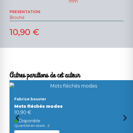
mm
PRESENTATION
Broché
10,90 €
Autres parutions de cet auteur
Fabrice bouvier
Mots fléchés modes
10,90 €
Disponible
Quantité en stock : 2