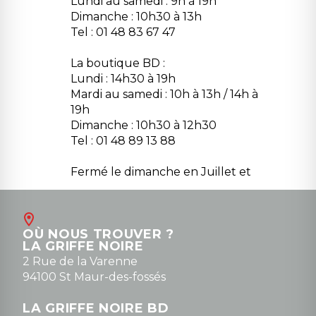
Lundi au samedi : 9h à 19h
Dimanche : 10h30 à 13h
Tel : 01 48 83 67 47
La boutique BD :
Lundi : 14h30 à 19h
Mardi au samedi : 10h à 13h / 14h à
19h
Dimanche : 10h30 à 12h30
Tel : 01 48 89 13 88
Fermé le dimanche en Juillet et
Août
Contact
OÙ NOUS TROUVER ?
contact@la-griffe-noire.com
LA GRIFFE NOIRE
0148836747
2 Rue de la Varenne
94100 St Maur-des-fossés
LA GRIFFE NOIRE BD