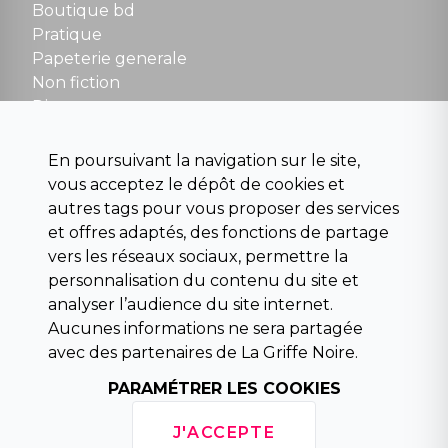
Boutique bd
NOUS CONTACTER
Pratique
contact@la-griffe-noire.com
Papeterie generale
Non fiction
Divers
Science fiction
Beaux livres et art
En poursuivant la navigation sur le site,
Para scolaire
vous acceptez le dépôt de cookies et
Histoire
autres tags pour vous proposer des services
Pochoteque
et offres adaptés, des fonctions de partage
Pleiade
vers les réseaux sociaux, permettre la
personnalisation du contenu du site et
analyser l’audience du site internet.
Aucunes informations ne sera partagée
INFORMATIONS
avec des partenaires de La Griffe Noire.
Droit de rétractation
PARAMÉTRER LES COOKIES
Conditions générales de vente
Mentions légales
J'ACCEPTE
Horaires d'ouverture