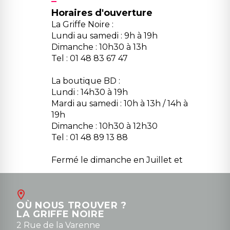
Horaires d'ouverture
La Griffe Noire :
Lundi au samedi : 9h à 19h
Dimanche : 10h30 à 13h
Tel : 01 48 83 67 47
La boutique BD :
Lundi : 14h30 à 19h
Mardi au samedi : 10h à 13h / 14h à
19h
Dimanche : 10h30 à 12h30
Tel : 01 48 89 13 88
Fermé le dimanche en Juillet et
Août
Contact
OÙ NOUS TROUVER ?
contact@la-griffe-noire.com
LA GRIFFE NOIRE
0148836747
2 Rue de la Varenne