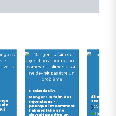
Nicolas da silva
Stick it - c
Manger : la faim des
ange
scenes
injonctions -
a vie
pourquoi et comment
12,95 €
qui
l'alimentation ne
e
Disponible
devrait pas être un