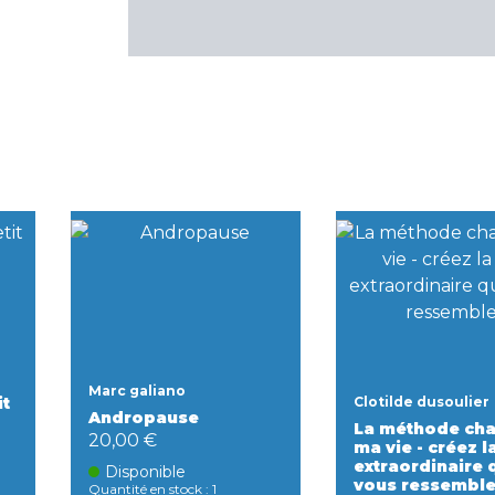
Marc galiano
it
Clotilde dusoulier
Andropause
La méthode ch
20,00 €
ma vie - créez l
extraordinaire 
Disponible
vous ressembl
Quantité en stock : 1