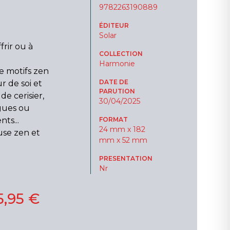
9782263190889
ÉDITEUR
Solar
frir ou à
COLLECTION
Harmonie
 motifs zen
DATE DE
r de soi et
PARUTION
de cerisier,
30/04/2025
agues ou
ts...
FORMAT
24 mm x 182
use zen et
mm x 52 mm
PRESENTATION
Nr
5,95 €