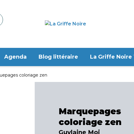
Agenda
Blog littéraire
La Griffe Noire
uepages coloriage zen
Marquepages
coloriage zen
Guylaine Moi