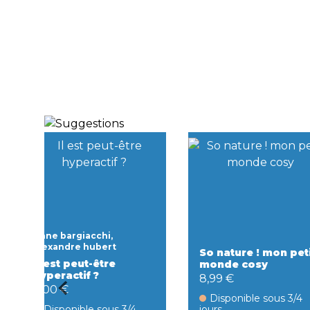
Anne bargiacchi,
alexandre hubert
So nature ! mon pet
Il est peut-être
monde cosy
hyperactif ?
8,99 €
9,00 €
Disponible sous 3/4
Disponible sous 3/4
jours