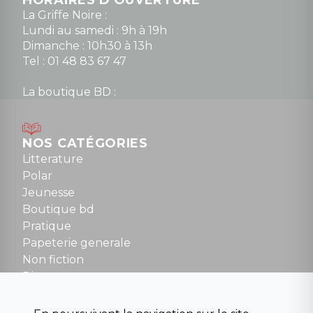
HORAIRES D'OUVERTURE
La Griffe Noire :
Lundi au samedi : 9h à 19h
Dimanche : 10h30 à 13h
Tel : 01 48 83 67 47
La boutique BD :
Lundi : 14h30 à 19h
Mardi au samedi : 10h à 13h / 14h à 19h
Dimanche : 10h30 à 12h30
NOS CATÉGORIES
Tel : 01 48 89 13 88
Litterature
Polar
Fermé le dimanche en Juillet et Août
Jeunesse
Boutique bd
NOUS CONTACTER
Pratique
contact@la-griffe-noire.com
Papeterie generale
Non fiction
Divers
Science fiction
Beaux livres et art