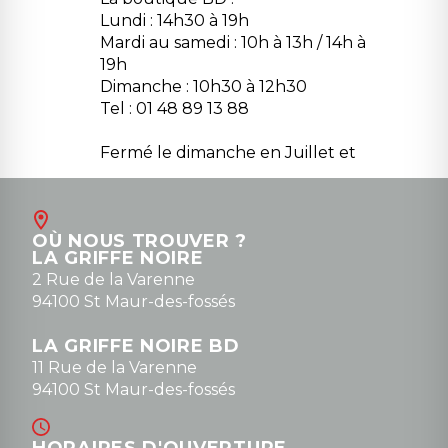
Lundi : 14h30 à 19h
Mardi au samedi : 10h à 13h / 14h à
19h
Dimanche : 10h30 à 12h30
Tel : 01 48 89 13 88
Fermé le dimanche en Juillet et
Août
Contact
OÙ NOUS TROUVER ?
contact@la-griffe-noire.com
LA GRIFFE NOIRE
0148836747
2 Rue de la Varenne
94100 St Maur-des-fossés
LA GRIFFE NOIRE BD
11 Rue de la Varenne
94100 St Maur-des-fossés