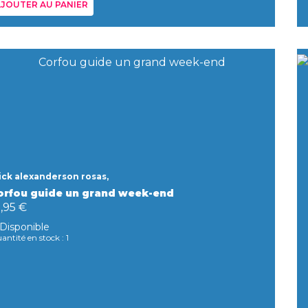
JOUTER AU PANIER
ick alexanderson rosas,
orfou guide un grand week-end
,95 €
Disponible
antité en stock : 1