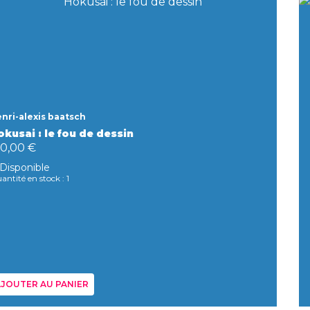
nri-alexis baatsch
okusai : le fou de dessin
20,00 €
Disponible
antité en stock : 1
JOUTER AU PANIER