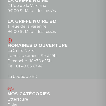
LA GRIFFE NOIRE
0148836747
2 Rue de la Varenne
94100 St Maur-des-fossés
LA GRIFFE NOIRE BD
11 Rue de la Varenne
94100 St Maur-des-fossés
HORAIRES D'OUVERTURE
La Griffe Noire :
Lundi au samedi : 9h à 19h
Dimanche : 10h30 à 13h
Tel : 01 48 83 67 47
La boutique BD :
Lundi : 14h30 à 19h
Mardi au samedi : 10h à 13h / 14h à 19h
Dimanche : 10h30 à 12h30
NOS CATÉGORIES
Tel : 01 48 89 13 88
Litterature
Polar