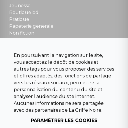
Fermé le dimanche en Juillet et Août
Jeunesse
Boutique bd
NOUS CONTACTER
Pratique
contact@la-griffe-noire.com
Papeterie generale
Non fiction
Divers
Science fiction
Beaux livres et art
En poursuivant la navigation sur le site,
Para scolaire
vous acceptez le dépôt de cookies et
Histoire
autres tags pour vous proposer des services
Pochoteque
et offres adaptés, des fonctions de partage
Pleiade
vers les réseaux sociaux, permettre la
personnalisation du contenu du site et
analyser l’audience du site internet.
Aucunes informations ne sera partagée
INFORMATIONS
avec des partenaires de La Griffe Noire.
Droit de rétractation
PARAMÉTRER LES COOKIES
Conditions générales de vente
Mentions légales