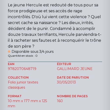
Le jeune Hercule est redouté de tous pour sa
force prodigieuse et ses accès de rage
incontrôlés. D'où lui vient cette violence ? Quel
secret cache sa naissance ? Les dieux, irrités,
décident de le punir. Condamné à accomplir
douze travaux terrifiants, Hercule parviendra-t-
il à racheter ses fautes et à reconquérir le trône
de son père ?
Disponible sous 3/4 jours
Quantité en stock : 0
EAN
ÉDITEUR
9782070648719
GALLIMARD JEUNE
COLLECTION
DATE DE PARUTION
Folio junior textes
30/05/2013
classiques
FORMAT
NOMBRE DE PAGES
10 mm x 177 mm x 125
160
mm