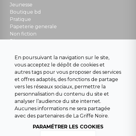
Fermé le dimanche en Juillet et Août
Jeunesse
Boutique bd
NOUS CONTACTER
Pratique
contact@la-griffe-noire.com
Papeterie generale
Non fiction
Divers
Science fiction
Beaux livres et art
En poursuivant la navigation sur le site,
Para scolaire
vous acceptez le dépôt de cookies et
Histoire
autres tags pour vous proposer des services
Pochoteque
et offres adaptés, des fonctions de partage
Pleiade
vers les réseaux sociaux, permettre la
personnalisation du contenu du site et
analyser l’audience du site internet.
Aucunes informations ne sera partagée
INFORMATIONS
avec des partenaires de La Griffe Noire.
Droit de rétractation
PARAMÉTRER LES COOKIES
Conditions générales de vente
Mentions légales