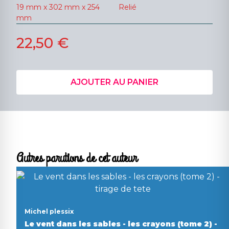
19 mm x 302 mm x 254
Relié
mm
22,50 €
AJOUTER AU PANIER
Autres parutions de cet auteur
Michel plessix
Le vent dans les sables - les crayons (tome 2) -