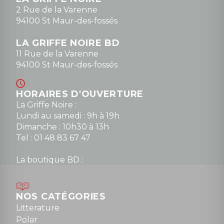
0148836747
2 Rue de la Varenne
94100 St Maur-des-fossés
LA GRIFFE NOIRE BD
11 Rue de la Varenne
94100 St Maur-des-fossés
HORAIRES D'OUVERTURE
La Griffe Noire :
Lundi au samedi : 9h à 19h
Dimanche : 10h30 à 13h
Tel : 01 48 83 67 47
La boutique BD :
Lundi : 14h30 à 19h
Mardi au samedi : 10h à 13h / 14h à 19h
Dimanche : 10h30 à 12h30
NOS CATÉGORIES
Tel : 01 48 89 13 88
Litterature
Polar