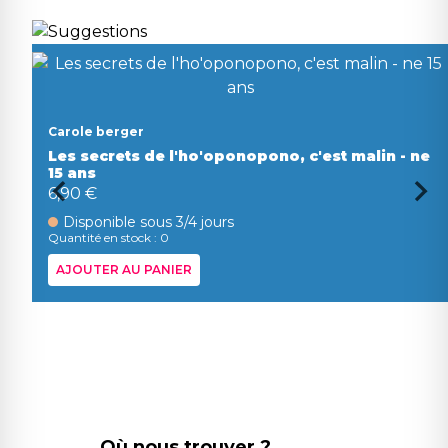
Carole berger
Les secrets de l'ho'oponopono, c'est malin - ne
15 ans
6,90 €
Disponible sous 3/4 jours
Quantité en stock : 0
AJOUTER AU PANIER
Où nous trouver ?