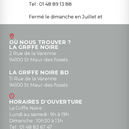
Tel : 01 48 89 13 88
Fermé le dimanche en Juillet et
Août
Contact
OÙ NOUS TROUVER ?
contact@la-griffe-noire.com
LA GRIFFE NOIRE
0148836747
2 Rue de la Varenne
94100 St Maur-des-fossés
LA GRIFFE NOIRE BD
11 Rue de la Varenne
94100 St Maur-des-fossés
HORAIRES D'OUVERTURE
La Griffe Noire :
Lundi au samedi : 9h à 19h
Dimanche : 10h30 à 13h
Tel : 01 48 83 67 47