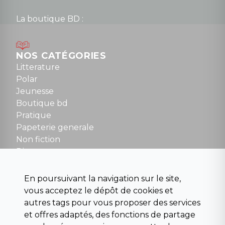
La boutique BD :
Lundi : 14h30 à 19h
Mardi au samedi : 10h à 13h / 14h à 19h
Dimanche : 10h30 à 12h30
NOS CATÉGORIES
Tel : 01 48 89 13 88
Litterature
Polar
Fermé le dimanche en Juillet et Août
Jeunesse
Boutique bd
NOUS CONTACTER
Pratique
contact@la-griffe-noire.com
Papeterie generale
Non fiction
Divers
Science fiction
Beaux livres et art
En poursuivant la navigation sur le site,
Para scolaire
vous acceptez le dépôt de cookies et
Histoire
autres tags pour vous proposer des services
Pochoteque
et offres adaptés, des fonctions de partage
Pleiade