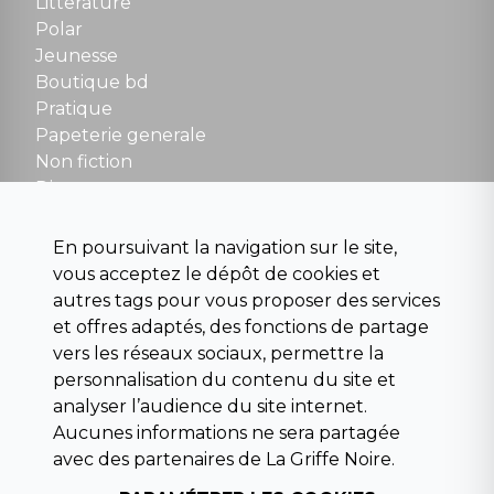
Litterature
Polar
Fermé le dimanche en Juillet et Août
Jeunesse
Boutique bd
NOUS CONTACTER
Pratique
contact@la-griffe-noire.com
Papeterie generale
Non fiction
Divers
Science fiction
Beaux livres et art
En poursuivant la navigation sur le site,
Para scolaire
vous acceptez le dépôt de cookies et
Histoire
autres tags pour vous proposer des services
Pochoteque
et offres adaptés, des fonctions de partage
Pleiade
vers les réseaux sociaux, permettre la
personnalisation du contenu du site et
analyser l’audience du site internet.
Aucunes informations ne sera partagée
INFORMATIONS
avec des partenaires de La Griffe Noire.
Droit de rétractation