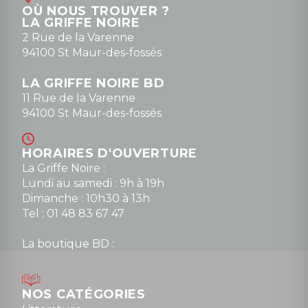
OÙ NOUS TROUVER ?
contact@la-griffe-noire.com
LA GRIFFE NOIRE
0148836747
2 Rue de la Varenne
94100 St Maur-des-fossés
LA GRIFFE NOIRE BD
11 Rue de la Varenne
94100 St Maur-des-fossés
HORAIRES D'OUVERTURE
La Griffe Noire :
Lundi au samedi : 9h à 19h
Dimanche : 10h30 à 13h
Tel : 01 48 83 67 47
La boutique BD :
Lundi : 14h30 à 19h
Mardi au samedi : 10h à 13h / 14h à 19h
Dimanche : 10h30 à 12h30
NOS CATÉGORIES
Tel : 01 48 89 13 88