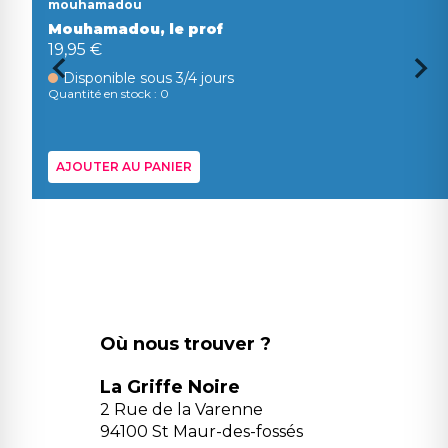
mouhamadou
Mouhamadou, le prof
19,95 €
Disponible sous 3/4 jours
Quantité en stock : 0
AJOUTER AU PANIER
Où nous trouver ?
La Griffe Noire
2 Rue de la Varenne
94100 St Maur-des-fossés