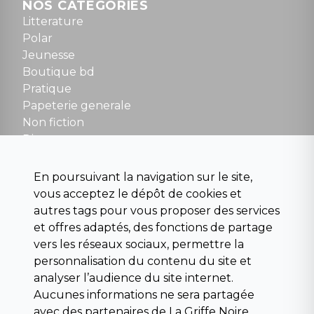
Dimanche : 10h30 à 12h30
NOS CATÉGORIES
Tel : 01 48 89 13 88
Litterature
Polar
Fermé le dimanche en Juillet et Août
Jeunesse
Boutique bd
NOUS CONTACTER
Pratique
contact@la-griffe-noire.com
Papeterie generale
Non fiction
Divers
Science fiction
Beaux livres et art
En poursuivant la navigation sur le site,
Para scolaire
vous acceptez le dépôt de cookies et
Histoire
autres tags pour vous proposer des services
Pochoteque
et offres adaptés, des fonctions de partage
Pleiade
vers les réseaux sociaux, permettre la
personnalisation du contenu du site et
analyser l’audience du site internet.
Aucunes informations ne sera partagée
INFORMATIONS
avec des partenaires de La Griffe Noire.