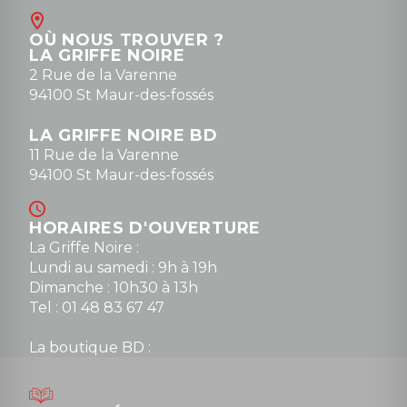
Contact
OÙ NOUS TROUVER ?
contact@la-griffe-noire.com
LA GRIFFE NOIRE
0148836747
2 Rue de la Varenne
94100 St Maur-des-fossés
LA GRIFFE NOIRE BD
11 Rue de la Varenne
94100 St Maur-des-fossés
HORAIRES D'OUVERTURE
La Griffe Noire :
Lundi au samedi : 9h à 19h
Dimanche : 10h30 à 13h
Tel : 01 48 83 67 47
La boutique BD :
Lundi : 14h30 à 19h
Mardi au samedi : 10h à 13h / 14h à 19h