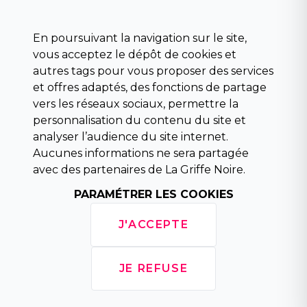
Divers
Science fiction
Beaux livres et art
En poursuivant la navigation sur le site,
Para scolaire
vous acceptez le dépôt de cookies et
Histoire
autres tags pour vous proposer des services
Pochoteque
et offres adaptés, des fonctions de partage
Pleiade
vers les réseaux sociaux, permettre la
personnalisation du contenu du site et
analyser l’audience du site internet.
Aucunes informations ne sera partagée
INFORMATIONS
avec des partenaires de La Griffe Noire.
Droit de rétractation
PARAMÉTRER LES COOKIES
Conditions générales de vente
Mentions légales
J'ACCEPTE
Horaires d'ouverture
La librairie
Politique de confidentialité
JE REFUSE
Copyright © 2026 La Griffe Noire, tous