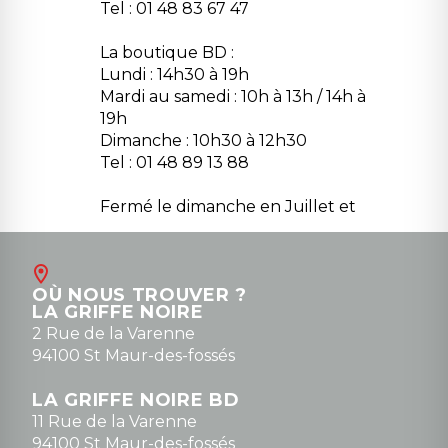
Tel : 01 48 83 67 47
La boutique BD :
Lundi : 14h30 à 19h
Mardi au samedi : 10h à 13h / 14h à
19h
Dimanche : 10h30 à 12h30
Tel : 01 48 89 13 88
Fermé le dimanche en Juillet et
Août
Contact
OÙ NOUS TROUVER ?
contact@la-griffe-noire.com
LA GRIFFE NOIRE
0148836747
2 Rue de la Varenne
94100 St Maur-des-fossés
LA GRIFFE NOIRE BD
11 Rue de la Varenne
94100 St Maur-des-fossés