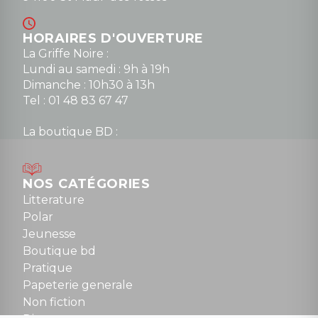
HORAIRES D'OUVERTURE
La Griffe Noire :
Lundi au samedi : 9h à 19h
Dimanche : 10h30 à 13h
Tel : 01 48 83 67 47
La boutique BD :
Lundi : 14h30 à 19h
Mardi au samedi : 10h à 13h / 14h à 19h
Dimanche : 10h30 à 12h30
NOS CATÉGORIES
Tel : 01 48 89 13 88
Litterature
Polar
Fermé le dimanche en Juillet et Août
Jeunesse
Boutique bd
NOUS CONTACTER
Pratique
contact@la-griffe-noire.com
Papeterie generale
Non fiction