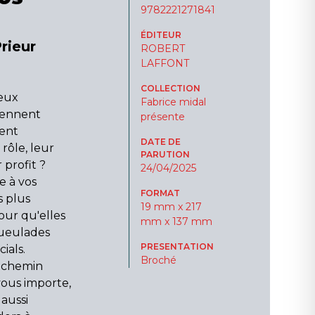
9782221271841
ÉDITEUR
rieur
ROBERT
LAFFONT
COLLECTION
ieux
Fabrice midal
iennent
présente
ment
DATE DE
rôle, leur
PARUTION
 profit ?
24/04/2025
 à vos
FORMAT
s plus
19 mm x 217
our qu'elles
mm x 137 mm
gueulades
PRESENTATION
ials.
Broché
n chemin
vous importe,
 aussi