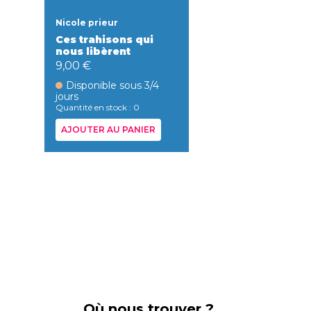
Nicole prieur
Ces trahisons qui
nous libèrent
9,00 €
Disponible sous 3/4
jours
Quantité en stock : 0
AJOUTER AU PANIER
Où nous trouver ?