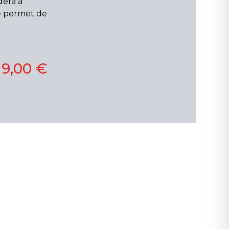
dera à
le permet de
19,00 €