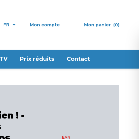
Mon compte
Mon panier
(0)
FR
 TV
Prix réduits
Contact
en ! -
s
os
EAN