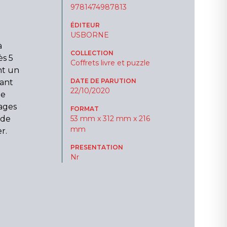
9781474987813
ÉDITEUR
USBORNE
à
COLLECTION
ès 5
Coffrets livre et puzzle
nt un
DATE DE PARUTION
tant
22/10/2020
ée
pages
FORMAT
 de
53 mm x 312 mm x 216
mm
r.
PRESENTATION
Nr