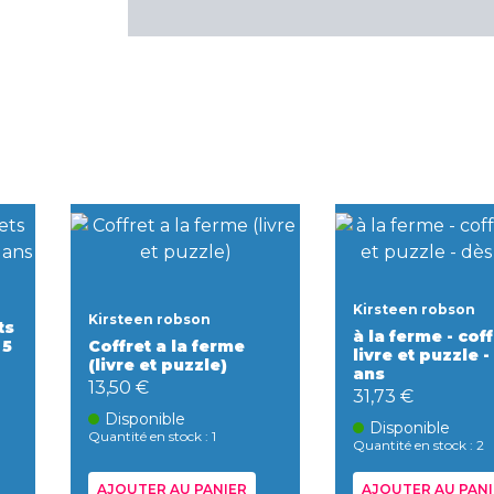
Kirsteen robson
Kirsteen robson
ts
à la ferme - coff
Coffret a la ferme
 5
livre et puzzle -
(livre et puzzle)
ans
13,50 €
31,73 €
Disponible
Disponible
Quantité en stock : 1
Quantité en stock : 2
AJOUTER AU PANIER
AJOUTER AU PANI