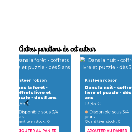
Autres parutions de cet auteur
Kirsteen robson
Kirsteen robson
Dans la forêt -
Dans la nuit - coffre
coffrets livre et
livre et puzzle - dès
puzzle - dès 5 ans
ans
13,95 €
13,95 €
Disponible sous 3/4
Disponible sous 3/4
jours
jours
Quantité en stock : 0
Quantité en stock : 0
AJOUTER AU PANIER
AJOUTER AU PANIER