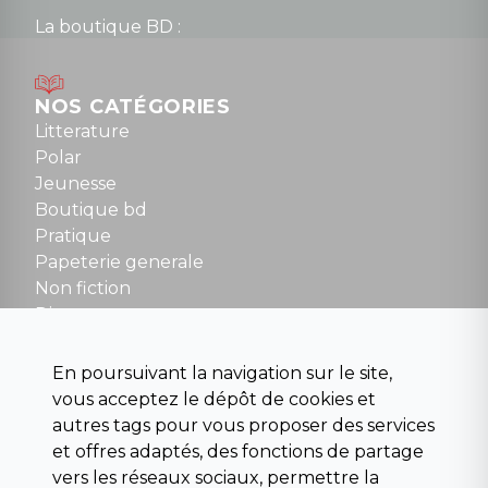
La boutique BD :
Lundi : 14h30 à 19h
Mardi au samedi : 10h à 13h / 14h à 19h
Dimanche : 10h30 à 12h30
NOS CATÉGORIES
Tel : 01 48 89 13 88
Litterature
Polar
Fermé le dimanche en Juillet et Août
Jeunesse
Boutique bd
NOUS CONTACTER
Pratique
contact@la-griffe-noire.com
Papeterie generale
Non fiction
Divers
Science fiction
Beaux livres et art
En poursuivant la navigation sur le site,
Para scolaire
vous acceptez le dépôt de cookies et
Histoire
autres tags pour vous proposer des services
Pochoteque
et offres adaptés, des fonctions de partage
Pleiade
vers les réseaux sociaux, permettre la