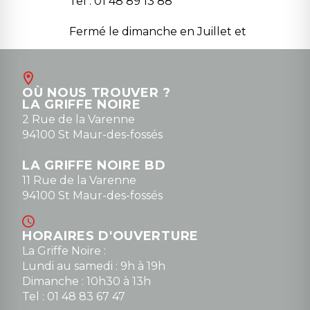
Tel : 01 48 89 13 88
Fermé le dimanche en Juillet et
Août
Contact
OÙ NOUS TROUVER ?
contact@la-griffe-noire.com
LA GRIFFE NOIRE
0148836747
2 Rue de la Varenne
94100 St Maur-des-fossés
LA GRIFFE NOIRE BD
11 Rue de la Varenne
94100 St Maur-des-fossés
HORAIRES D'OUVERTURE
La Griffe Noire :
Lundi au samedi : 9h à 19h
Dimanche : 10h30 à 13h
Tel : 01 48 83 67 47