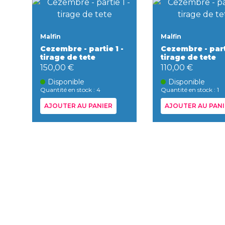
Malfin
Malfin
Cezembre - partie 1 -
Cezembre - parti
tirage de tete
tirage de tete
150,00 €
110,00 €
Disponible
Disponible
Quantité en stock : 4
Quantité en stock : 1
AJOUTER AU PANIER
AJOUTER AU PANI