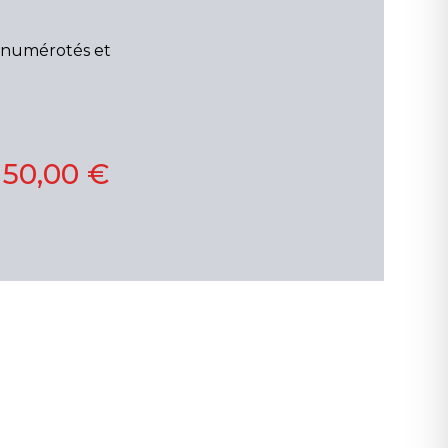
s numérotés et
150,00 €