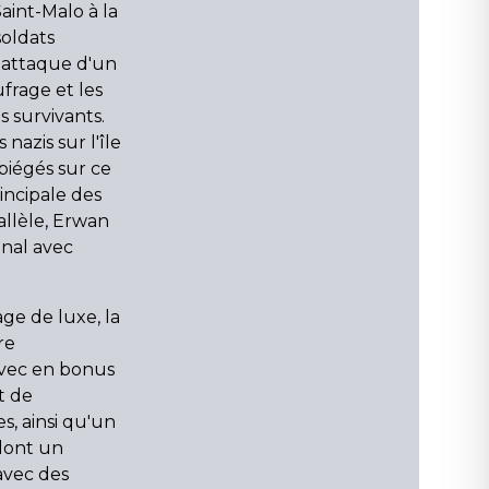
aint-Malo à la
soldats
l'attaque d'un
ufrage et les
 survivants.
 nazis sur l'île
piégés sur ce
rincipale des
allèle, Erwan
onal avec
ge de luxe, la
re
avec en bonus
t de
, ainsi qu'un
 dont un
avec des