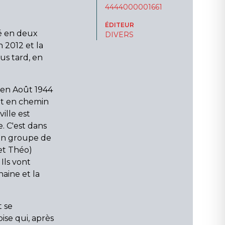
4444000001661
ÉDITEUR
é en deux
DIVERS
n 2012 et la
us tard, en
 en Août 1944
nt en chemin
ville est
. C'est dans
un groupe de
et Théo)
 Ils vont
haine et la
t se
ise qui, après